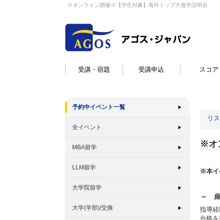
※オンライン開催※【学生対象】海外トップ大進学説明会
受講・宿題
受講申込
スコア
予約中イベント一覧
リス
全イベント
※オ
MBA留学
LLM留学
※本イ
大学院留学
～ 
大学(学部)/交換
指導経
合格を