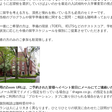
ように志望校を選択していけばよいのかを最近の入試傾向や入学審査官の視
に留学を考える方も、漠然と憧れを抱いている方も必見のセミナーです。
当校のプログラムや留学準備全般に関するご質問・ご相談も随時承っており
ー後にご希望の方は、準備の現状（TOEFL、IELTSなどのテストスコア、
状況に応じた今後の留学スケジュールを個別にご提案させていただきます。
者の方のみのご参加も歓迎致します。
用のZoom URLは、ご予約された皆様へイベント前日にメールにてご連絡い
ール対策でドメイン指定を行っている場合は「＠agos.co.jp」の指定をお
ilをご利用の方は「プロモーション」タブに振り分けられる場合があります
料個別相談は随時受付中☆
ランは人により大きく異なります。ひとりひとりの状況に合わせたご説明が