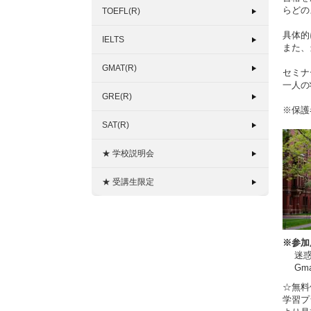
らどの
TOEFL(R)
具体的
IELTS
また、
GMAT(R)
セミナ
一人の
GRE(R)
※保護
SAT(R)
★ 学校説明会
★ 受講生限定
※参加
迷惑メ
Gma
☆無
学習プ