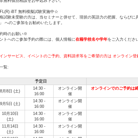
非無料個別相談をお申込み下さい。
FL(R) iBT 無料模擬試験実施中☆
格試験未受験の方は、当セミナーと併せて、現状の英語力の把握、ならびに
」 へのご参加をお勧めいたします。
約時のお願い※
ントへのご参加予約の際には、個人情報に
在籍学校名や学年
をご入力くださ
インサービス、イベントのご予約、資料請求等をご希望の方は オンライン登
一覧:
予定日
14:30 -
オンライン開
オンラインでのご予約は締め
8月8日 (土)
16:00
催
14:30 -
オンライン開
9月5日 (土)
16:00
催
10月10日
14:30 -
オンライン開
(土)
16:00
催
11月14日
14:30 -
オンライン開
(土)
16:00
催