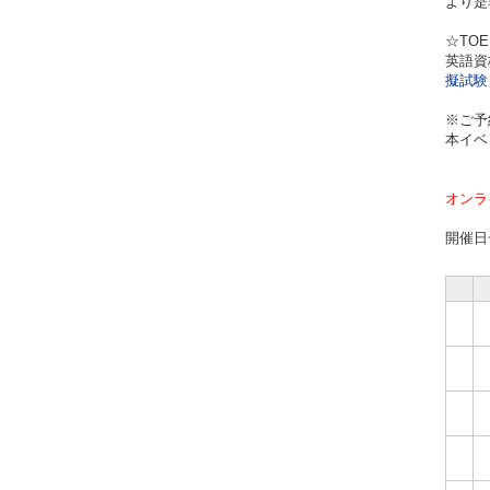
より是
☆TOE
英語資
擬試験
※ご予
本イベ
オンラ
開催日