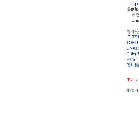
http
※参加
迷惑メ
Gma
同日開
IEL
TOEF
GMAT(
GRE(
2026
個別相
オンラ
開催日