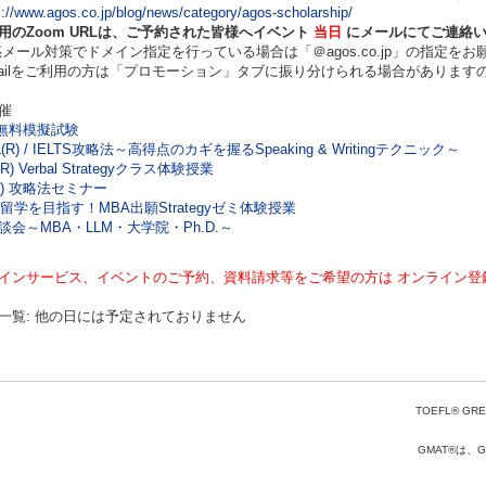
s://www.agos.co.jp/blog/news/category/agos-scholarship/
用のZoom URLは、ご予約された皆様へイベント
当日
にメールにてご連絡
ール対策でドメイン指定を行っている場合は「＠agos.co.jp」の指定をお
ilをご利用の方は「プロモーション」タブに振り分けられる場合があります
催
TS無料模擬試験
L(R) / IELTS攻略法～高得点のカギを握るSpeaking & Writingテクニック～
R) Verbal Strategyクラス体験授業
R) 攻略法セミナー
年留学を目指す！MBA出願Strategyゼミ体験授業
談会～MBA・LLM・大学院・Ph.D.～
インサービス、イベントのご予約、資料請求等をご希望の方は オンライン登
一覧: 他の日には予定されておりません
TOEFL® GRE
GMAT®は、Gr