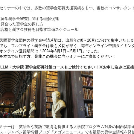
セミナーの中では、多数の奨学金応募支援実績をもつ、当校のコンサルタント
院留学奨学金審査に関する理解促進
に見合った奨学金の探し方
院合格と奨学金獲得を目指す準備スケジュール
民間奨学金団体の奨学金申請〆切は、出願年の8～10月にかけて集中いたし
でも、フルブライト奨学金は最も〆切が早く、毎年オンライン申請タイミン
オンライン登録期間は「2024年3月1日～5月1日」でした。
を本気で目指す方、是非この機会に当セミナーにご参加ください！
・LLM・大学院 奨学金応募対策コースもご検討ください！※お申し込みは直
ミナーは、英語圏や英語で教育を提供する大学院プログラム対象の国内奨学
ス・ジャパン留学情報ブログ『アゴスニュース』でも最新の奨学金情報を発