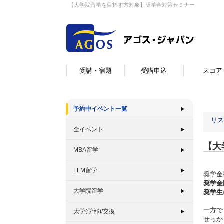
【大学院留学を目指す方対象】奨学金対策セミナー
受講・宿題
受講申込
スコア
予約中イベント一覧
リス
全イベント
【大
MBA留学
LLM留学
奨学金
奨学金
大学院留学
奨学生
一方で
大学(学部)/交換
せっか