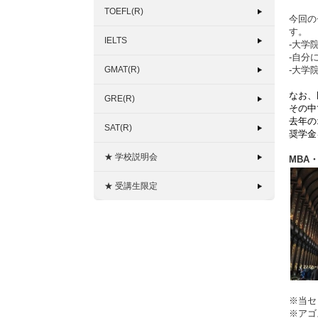
TOEFL(R)
今回の
す。
IELTS
-大学
-自分
GMAT(R)
-大学
なお、
GRE(R)
その中
去年の
SAT(R)
奨学金
★ 学校説明会
MBA
★ 受講生限定
※当セ
※アゴ