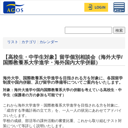
Toggl
navig
リスト
|
カテゴリ
|
カレンダー
【高校生・中学生対象】留学個別相談会（海外大学/
国際教養系大学進学・海外国内大学併願）
海外大学、国際教養系大学進学を目指される方を対象に、各国留学
制度や国内併願、及び留学の準備等についてご案内をいたします。
対象：海外大進学や国内国際教養系大学の併願を考えている高校生・中
学生（保護者の方の参加も可能です）
これから海外大学進学・国際教養系大学進学を目指される方を対象に、
「成功する準備計画の立て方」を、一人一人の状況にあわせてアドバイ
スいたします。
学校の成績、部活等の課外活動の審査比重、これから取り組むテスト対
策について等詳しく説明いたします。