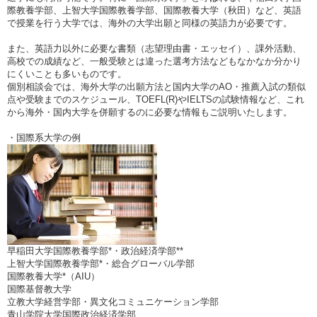
際教養学部、上智大学国際教養学部、国際教養大学（秋田）など、英語
で授業を行う大学では、海外の大学出願と同様の英語力が必要です。
また、英語力以外に必要な書類（志望理由書・エッセイ）、課外活動、
高校での成績など、一般受験とは違った選考方法などもなかなか分かり
にくいことも多いものです。
個別相談会では、海外大学の出願方法と国内大学のAO・推薦入試の類似
点や受験までのスケジュール、TOEFL(R)やIELTSの試験情報など、これ
から海外・国内大学を併願するのに必要な情報もご説明いたします。
・国際系大学の例
早稲田大学国際教養学部*・政治経済学部**
上智大学国際教養学部*・総合グローバル学部
国際教養大学*（AIU）
国際基督教大学
立教大学経営学部・異文化コミュニケーション学部
青山学院大学国際政治経済学部