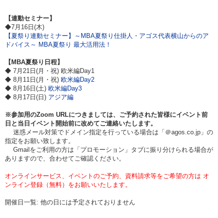
【連動セミナー】
◆7月16日(木)
【夏祭り連動セミナー】～MBA夏祭り仕掛人・アゴス代表横山からのア
ドバイス～ MBA夏祭り 最大活用法！
【MBA夏祭り日程】
◆ 7月21日(月・祝) 欧米編Day1
◆ 8月11日(月・祝)
欧米編Day2
◆ 8月16日(土)
欧米編Day3
◆ 8月17日(日)
アジア編
※参加用のZoom URLにつきましては、ご予約された皆様にイベント前
日と当日イベント開始前に改めてご連絡いたします。
迷惑メール対策でドメイン指定を行っている場合は「＠agos.co.jp」の
指定をお願い致します。
Gmailをご利用の方は「プロモーション」タブに振り分けられる場合が
ありますので、合わせてご確認ください。
オンラインサービス、イベントのご予約、資料請求等をご希望の方は オ
ンライン登録（無料）をお願いいたします。
開催日一覧: 他の日には予定されておりません