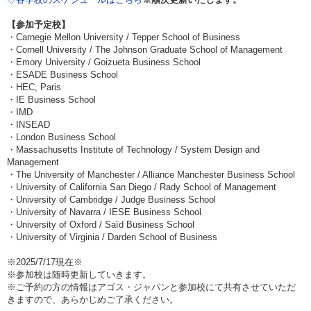
【参加予定校】
・Carnegie Mellon University / Tepper School of Business
・Cornell University / The Johnson Graduate School of Management
・Emory University / Goizueta Business School
・ESADE Business School
・HEC, Paris
・IE Business School
・IMD
・INSEAD
・London Business School
・Massachusetts Institute of Technology / System Design and
Management
・The University of Manchester / Alliance Manchester Business School
・University of California San Diego / Rady School of Management
・University of Cambridge / Judge Business School
・University of Navarra / IESE Business School
・University of Oxford / Saïd Business School
・University of Virginia / Darden School of Business
※2025/7/17現在※
※参加校は随時更新していきます。
※ご予約の方の情報はアゴス・ジャパンと参加校にて共有させていただ
きますので、あらかじめご了承ください。