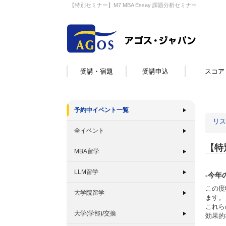
【特別セミナー】M7 MBA Essay 課題分析セミナー
受講・宿題
受講申込
スコア
予約中イベント一覧
リス
全イベント
【特
MBA留学
LLM留学
-今年
この度
大学院留学
ます。
これら
大学(学部)/交換
効果的