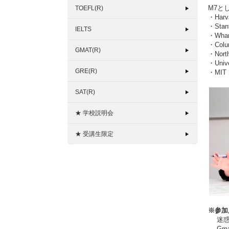
M7と
TOEFL(R)
・Harva
・Stanf
IELTS
・Whart
・Colum
GMAT(R)
・North
・Unive
GRE(R)
・MIT S
SAT(R)
★ 学校説明会
★ 受講生限定
※参加
迷惑メ
Gma