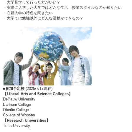
・大学見学って行った方がいい？
・実際に入学した大学ではどんな生活、授業スタイルなのか知りたい
・在籍大学の特色を聞きたい
・大学では勉強以外にどんな活動ができるの？
■
参加予定校
(2025/7/17現在)
【Liberal Arts and Science Colleges
】
DePauw University
Earlham College
Oberlin College
College of Wooster
【Research Universities】
Tufts University