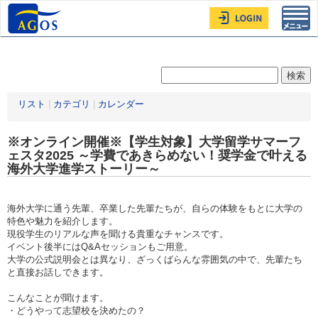
Toggl
navig
リスト
|
カテゴリ
|
カレンダー
※オンライン開催※【学生対象】大学留学サマーフ
ェスタ2025 ～学費であきらめない！奨学金で叶える
海外大学進学ストーリー～
海外大学に通う先輩、卒業した先輩たちが、自らの体験をもとに大学の
特色や魅力を紹介します。
現役学生のリアルな声を聞ける貴重なチャンスです。
イベント後半にはQ&Aセッションもご用意。
大学の公式説明会とは異なり、ざっくばらんな雰囲気の中で、先輩たち
と直接お話しできます。
こんなことが聞けます。
・どうやって志望校を決めたの？