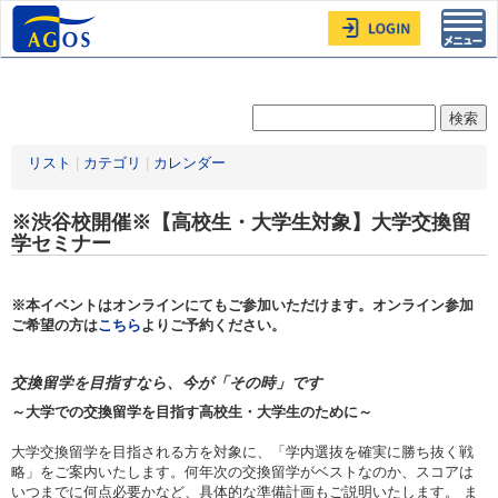
Toggl
navig
リスト
|
カテゴリ
|
カレンダー
※渋谷校開催※【高校生・大学生対象】大学交換留
学セミナー
※本イベントはオンラインにてもご参加いただけます。オンライン参加
ご希望の方は
こちら
よりご予約ください。
交換留学を目指すなら、今が「その時」です
～大学での交換留学を目指す高校生・大学生のために～
大学交換留学を目指される方を対象に、「学内選抜を確実に勝ち抜く戦
略」をご案内いたします。何年次の交換留学がベストなのか、スコアは
いつまでに何点必要かなど、具体的な準備計画もご説明いたします。 ま