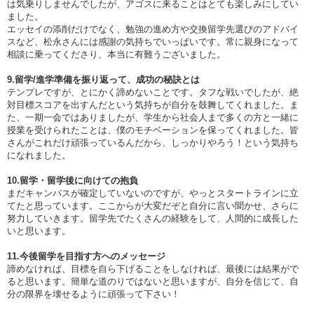
は気乗りしませんでしたが、アゴスに来ることはとても楽しみにしてい
ました。
エッセイの添削だけでなく、勉強の進め方や交換留学先選びのアドバイ
スなど、松永さんには感謝の気持ちでいっぱいです。常に親身になって
相談に乗ってくださり、本当に有難うございました。
9.留学/進学準備を振り返って、成功の秘訣とは
テンプレですが、とにかく諦めないことです。タフな戦いでしたが、絶
対目標スコアを出すんだという気持ちが自分を鼓舞してくれました。ま
た、一期一会ではありましたが、学生から社会人まで多くの方と一緒に
授業を受けられたことは、僕のモチベーションを保ってくれました。皆
さんがこれだけ頑張っているんだから、しっかりやろう！という気持ち
になれました。
10.留学・留学後に向けての抱負
まだキャンパスが確定していないのですが、やっとスタートラインに立
てたと思っています。ここからが大変だぞと自分に言い聞かせ、さらに
努力していきます。留学先でたくさんの経験をして、人間的に成長した
いと思います。
11.今後留学を目指す方へのメッセージ
諦めなければ、目標を自ら下げることをしなければ、最後には結果がで
ると思います。簡単な道のりではないと思いますが、自分を信じて、自
分の限界を壊せるように頑張って下さい！