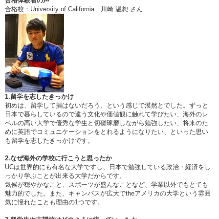
合格体験者の声
合格校：University of California 川崎 温恕 さん
1.留学を志したきっかけ
初めは、留学して損はないだろう、という感じで漠然とでした。ずっと
日本で暮らしているので違う文化や価値観に触れて学びたい、海外のレ
ベルの高い大学で優秀な学生と切磋琢磨しながら勉強したい、将来のた
めに英語でコミュニケーションをとれるようになりたい、といった思い
も留学を志したきっかけです。
2.なぜ海外の学校に行こうと思ったか
UCは世界的にも有名な大学ですし、日本で勉強している政治・経済をし
っかり学ぶことが出来る大学だからです。
気候が穏やかなこと、スポーツが盛んなことなど、学業以外でもとても
魅力的でした。また、キャンパスが広大でtheアメリカの大学という雰囲
気に憧れたことも理由の1つです。