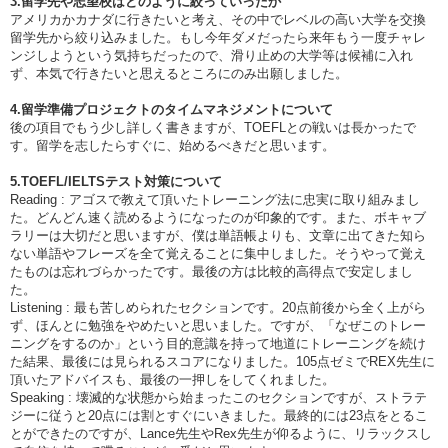
3.留学先や志望校はどのように絞っていったか
アメリカかカナダに行きたいと考え、その中でレベルの高い大学を交換
留学先から絞り込みました。もし今年ダメだったら来年もう一度チャレ
ンジしようという気持ちだったので、滑り止めの大学等は候補に入れ
ず、本気で行きたいと思えるところにのみ出願しました。
4.留学準備プロジェクトのタイムマネジメントについて
後の項目でもう少し詳しく書きますが、TOEFLとの戦いは長かったで
す。留学を志したらすぐに、始めるべきだと思います。
5.TOEFL/IELTSテスト対策について
Reading : アゴスで教えて頂いたトレーニング法に忠実に取り組みまし
た。どんどん速く読めるようになったのが印象的です。また、ボキャブ
ラリーは大切だと思いますが、僕は単語帳よりも、文章に出てきた知ら
ない単語やフレーズを全て覚えることに集中しました。そうやって覚え
たものは忘れづらかったです。最後の方は比較的高得点で安定しまし
た。
Listening : 最も苦しめられたセクションです。20点前後から全く上がら
ず、ほんとに勉強をやめたいと思いました。ですが、「なぜこのトレー
ニングをするのか」という目的意識を持って地道にトレーニングを続け
た結果、最後には見られるスコアになりました。105点ゼミでREX先生に
頂いたアドバイスも、最後の一押しをしてくれました。
Speaking : 壊滅的な状態から始まったこのセクションですが、ストラテ
ジーに従うと20点には割とすぐにいきました。最終的には23点をとるこ
とができたのですが、Lance先生やRex先生が仰るように、リラックスし