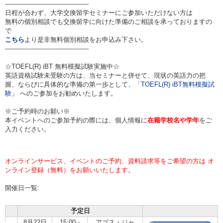
------------------------------------------
日程が合わず、大学交換留学セミナーにご参加いただけない方は
無料の個別相談でも交換留学に向けた準備のご相談を承っておりますの
で
こちら
より是非無料個別相談をお申込み下さい。
------------------------------------------
☆TOEFL(R) iBT 無料模擬試験実施中☆
英語資格試験未受験の方は、当セミナーと併せて、現状の英語力の把
握、ならびに具体的な準備の第一歩として、「
TOEFL(R) iBT無料模擬試
験
」 へのご参加をお勧めいたします。
※ご予約時のお願い※
本イベントへのご参加予約の際には、個人情報に
在籍学校名や学年
をご
入力ください。
オンラインサービス、イベントのご予約、資料請求等をご希望の方は オ
ンライン登録（無料）をお願いいたします。
開催日一覧:
予定日
8月22日
15:00 -
アゴス・ジャ