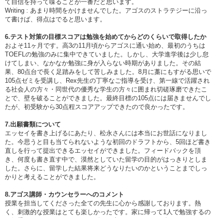
て自信を持って喋ることが一番だと思います。
Writing : あまり時間をかけませんでした。アゴスのストラテジーに沿っ
て書けば、得点はでると思います。
6.テスト対策の目標スコアは勉強を始めてからどのくらいで取得したか
およそ11ヶ月です。高3の11月頃からアゴスに通い始め、最初のうちは
TOEFLの勉強のみに集中できていました。しかし、大学進学後は少し怠
けてしまい、なかなか勉強に身が入らない時期がありました。その結
果、80点台で長く足踏みをして苦しみました。8月に藁にもすがる思いで
105点ゼミを受講し、Rex先生の丁寧なご指導を受け、第一線で活躍され
る社会人の方々・同世代の優秀な学生の方々に囲まれ切磋琢磨できたこ
とで、壁を破ることができました。最終目標の105点には届きませんでし
たが、初受験から30点程スコアアップできたので良かったです。
7.出願書類について
エッセイを書き上げるにあたり、松永さんには本当にお世話になりまし
た。今思うと目も当てられないような初回のドラフトから、5回ほど書き
直しを行って提出できるエッセイができました。フィードバックを頂
き、何度も書き直す中で、漠然としていた留学の目的がはっきりとしま
した。さらに、留学した結果将来どうなりたいのかということまでしっ
かりと考えることができました。
8.アゴス講師・カウンセラーへのコメント
授業を担当してくださった全ての先生に心から感謝しております。熱
く、刺激的な授業はとても楽しかったです。家に帰って1人で勉強するの