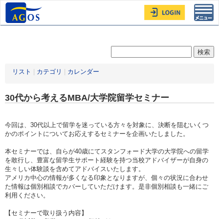
Toggl
navig
リスト
|
カテゴリ
|
カレンダー
30代から考えるMBA/大学院留学セミナー
今回は、30代以上で留学を迷っている方々を対象に、決断を阻むいくつ
かのポイントについてお応えするセミナーを企画いたしました。
本セミナーでは、自らが40歳にてスタンフォード大学の大学院への留学
を敢行し、豊富な留学生サポート経験を持つ当校アドバイザーが自身の
生々しい体験談を含めてアドバイスいたします。
アメリカ中心の情報が多くなる印象となりますが、個々の状況に合わせ
た情報は個別相談でカバーしていただけます。是非個別相談も一緒にご
利用ください。
【セミナーで取り扱う内容】