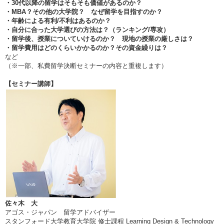
・30代以降の留学はそもそも価値があるのか？
・MBA？その他の大学院？ なぜ留学を目指すのか？
・年齢による有利/不利はあるのか？
・自分に合った大学選びの方法は？（ランキング/専攻）
・留学後、授業についていけるのか？ 現地の授業の厳しさは？
・留学費用はどのくらいかかるのか？その資金繰りは？
など
（※一部、私費留学決断セミナーの内容と重複します）
【セミナー講師】
佐々木 大
アゴス・ジャパン 留学アドバイザー
スタンフォード大学教育大学院 修士課程 Learning Design & Technology