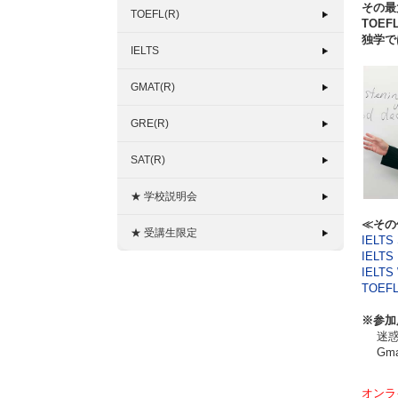
その最
TOEFL(R)
TOEFL
独学で
IELTS
GMAT(R)
GRE(R)
SAT(R)
★ 学校説明会
≪その
★ 受講生限定
IELTS 
IELTS 
IELTS 
TOEFL
※参加
迷惑メ
Gma
オンラ