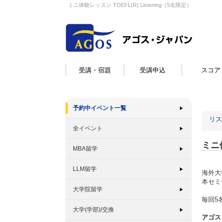
ミニ体験レッスン TOEFL(R) Listening（5名限定）
受講・宿題
受講申込
スコア
予約中イベント一覧
リス
全イベント
ミニ体
MBA留学
LLM留学
海外大
本セミ
大学院留学
毎回5
大学(学部)/交換
アゴス