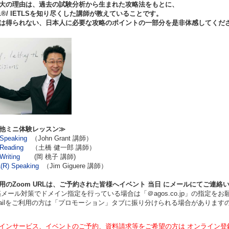
大の理由は、過去の試験分析から生まれた攻略法をもとに、
®/ IETLS
を知り尽くした講師が教えていることです。
は得られない、日本人に必要な攻略のポイントの一部分を是非体感してくだ
他ミニ体験レッスン≫
Speaking
（John Grant 講師）
Reading
（土橋 健一郎 講師）
Writing
(岡 桃子 講師)
(R) Speaking
（Jim Giguere 講師）
用のZoom URLは、ご予約された皆様へイベント
当日
にメールにてご連絡
ール対策でドメイン指定を行っている場合は「＠agos.co.jp」の指定をお
ilをご利用の方は「プロモーション」タブに振り分けられる場合があります
インサービス、イベントのご予約、資料請求等をご希望の方は オンライン登