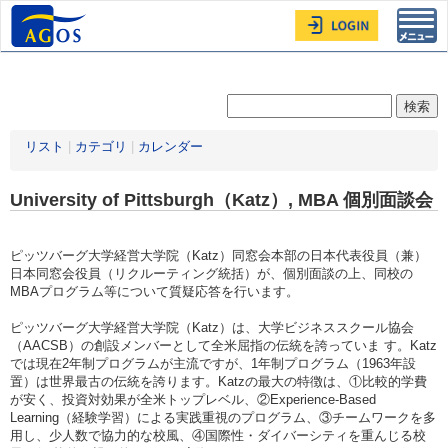
Toggl
navig
リスト
|
カテゴリ
|
カレンダー
University of Pittsburgh（Katz）, MBA 個別面談会
ピッツバーグ大学経営大学院（Katz）同窓会本部の日本代表役員（兼）
日本同窓会役員（リクルーティング統括）が、個別面談の上、同校の
MBAプログラム等について質疑応答を行います。
ピッツバーグ大学経営大学院（Katz）は、大学ビジネススクール協会
（AACSB）の創設メンバーとして全米屈指の伝統を誇っていま す。Katz
では現在2年制プログラムが主流ですが、1年制プログラム（1963年設
置）は世界最古の伝統を誇ります。Katzの最大の特徴は、①比較的学費
が安く、投資対効果が全米トップレベル、②Experience-Based
Learning（経験学習）による実践重視のプログラム、③チームワークを多
用し、少人数で協力的な校風、④国際性・ダイバーシティを重んじる校