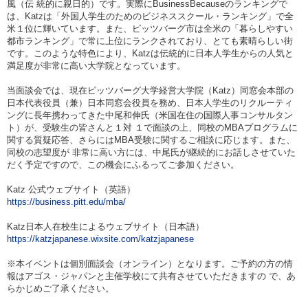
風（伝 統的に親日的）です。実際にBusinessBecauseのランキングで
は、Katzは「外国人学生のためのビジネススクール・ランキング」で全
米１位に輝いています。また、ピッツバーグ市は全米の「暮らしやすい
都市ランキング」で常に上位にランクされており、とても素晴らしい街
です。このような特色により、Katzは伝統的に日本人学生からの人気と
満足度が非常に高い大学院となっています。
当面談会では、現在ピッツバーグ大学経営大学院（Katz）同窓会本部の
日本代表役員（兼）日本同窓会役員を務め、日本人学生のリクルーティ
ングに長年携わってきた中尾和伸氏（米国在住の国際人事コンサルタン
ト）が、受験生の皆さんと１対 １で面談の上、同校のMBAプログラムに
関する質疑応答、さらにはMBA受験に関するご相談に応じます。また、
同校の志望度が 非常に高い方には、中尾氏が継続的にお話しさせていた
だく予定ですので、この機会にふるってご参加ください。
Katz 公式ウェブサイト（英語）
https://business.pitt.edu/mba/
Katz日本人在校生によるウェブサイト（日本語）
https://katzjapanese.wixsite.com/katzjapanese
※本イベントは個別面談会（オンライン）となります。ご予約の方の情
報はアゴス・ジャパンと主催学校にて共有させていただきますの で、あ
らかじめご了承ください。