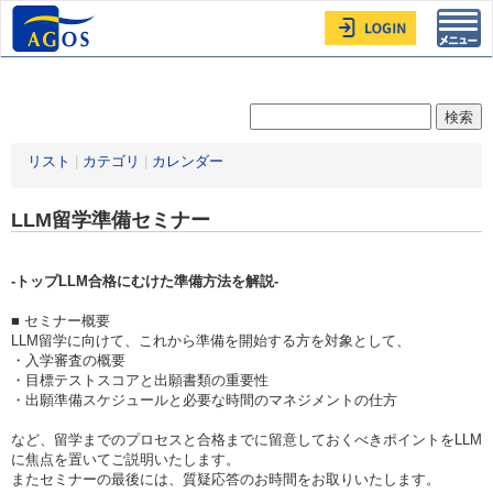
Toggl
navig
リスト
|
カテゴリ
|
カレンダー
LLM留学準備セミナー
-トップLLM合格にむけた準備方法を解説-
■ セミナー概要
LLM留学に向けて、これから準備を開始する方を対象として、
・入学審査の概要
・目標テストスコアと出願書類の重要性
・出願準備スケジュールと必要な時間のマネジメントの仕方
など、留学までのプロセスと合格までに留意しておくべきポイントをLLM
に焦点を置いてご説明いたします。
またセミナーの最後には、質疑応答のお時間をお取りいたします。