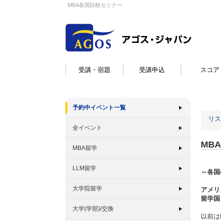
MBA各国比較セミナー
受講・宿題
受講申込
スコア
予約中イベント一覧
リス
全イベント
MB
MBA留学
LLM留学
～各国
大学院留学
アメリ
留学国
大学(学部)/交換
以前は