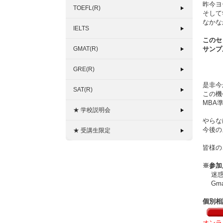
昨今ヨ
TOEFL(R)
そして
なかな
IELTS
このセ
GMAT(R)
サンプ
GRE(R)
是非今
SAT(R)
この機
MBA
★ 学校説明会
やらな
今後の
★ 受講生限定
皆様の
※参加
迷惑メ
Gma
個別相
オンラ