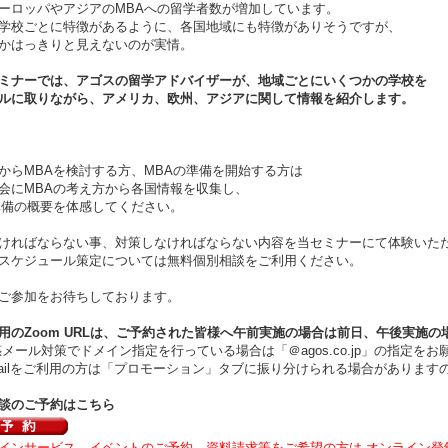
ーロッパやアジアのMBAへの留学者数が増加しています。
学校ごとに特徴があるように、各国地域にも特徴がありそうですが、
かはっきりと見えないのが実情。
ミナーでは、アゴスの留学アドバイザーが、地域ごとにいくつかの学校を
ルに取りながら、アメリカ、欧州、アジアに関して情報を紹介します。
からMBAを検討する方、MBAの準備を開始する方は
会にMBAの考え方から各国情報を収集し、
準備の概要を体感してください。
ければならない事、対策しなければならない内容を当セミナーにて体験いた
スケジュール策定については無料個別相談をご利用ください。
ご参加をお待ちしております。
用のZoom URLは、ご予約された皆様へ午前実施の場合は
前日、午後実施の
ール対策でドメイン指定を行っている場合は「＠agos.co.jp」の指定をお
ilをご利用の方は「プロモーション」タブに振り分けられる場合があります
談のご予約はこちら
インサービス、イベントのご予約、資料請求等をご希望の方は オンライン登