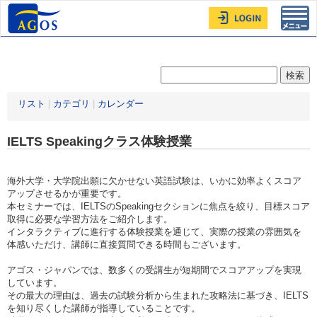
Toggl
navig
リスト
|
カテゴリ
|
カレンダー
IELTS Speakingクラス体験授業
海外大学・大学院出願に欠かせない英語試験は、いかに効率よくスコア
アップさせるかが重要です。
本セミナーでは、IELTSのSpeakingセクションに焦点を絞り、目標スコア
取得に必要な学習方法をご紹介します。
インタラクティブに進行する体験授業を通じて、実際の授業の雰囲気を
体感いただけ、講師に直接質問できる時間もございます。
アゴス・ジャパンでは、数多くの受講生が短期間でスコアアップを実現
しています。
その最大の理由は、過去の試験分析から生まれた攻略法に基づき、IELTS
を知り尽くした講師が指導していることです。