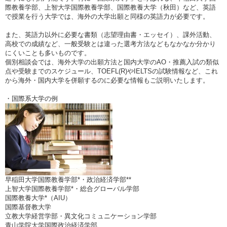
際教養学部、上智大学国際教養学部、国際教養大学（秋田）など、英語
で授業を行う大学では、海外の大学出願と同様の英語力が必要です。
また、英語力以外に必要な書類（志望理由書・エッセイ）、課外活動、
高校での成績など、一般受験とは違った選考方法などもなかなか分かり
にくいことも多いものです。
個別相談会では、海外大学の出願方法と国内大学のAO・推薦入試の類似
点や受験までのスケジュール、TOEFL(R)やIELTSの試験情報など、これ
から海外・国内大学を併願するのに必要な情報もご説明いたします。
・国際系大学の例
早稲田大学国際教養学部*・政治経済学部**
上智大学国際教養学部*・総合グローバル学部
国際教養大学*（AIU）
国際基督教大学
立教大学経営学部・異文化コミュニケーション学部
青山学院大学国際政治経済学部