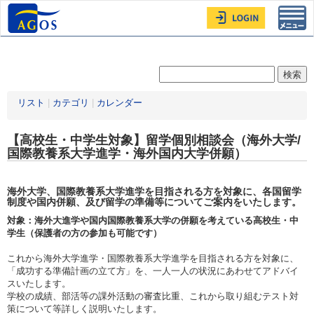
Toggl
navig
リスト
|
カテゴリ
|
カレンダー
【高校生・中学生対象】留学個別相談会（海外大学/
国際教養系大学進学・海外国内大学併願）
海外大学、国際教養系大学進学を目指される方を対象に、各国留学
制度や国内併願、及び留学の準備等についてご案内をいたします。
対象：海外大進学や国内国際教養系大学の併願を考えている高校生・中
学生（保護者の方の参加も可能です）
これから海外大学進学・国際教養系大学進学を目指される方を対象に、
「成功する準備計画の立て方」を、一人一人の状況にあわせてアドバイ
スいたします。
学校の成績、部活等の課外活動の審査比重、これから取り組むテスト対
策について等詳しく説明いたします。