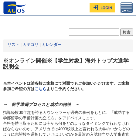
Toggl
navig
リスト
|
カテゴリ
|
カレンダー
※オンライン開催※【学生対象】海外トップ大進学
説明会
※本イベントは渋谷校ご来校にて対面でもご参加いただけます。ご来校
参加ご希望の方は
こちら
よりご予約ください。
～ 留学準備プロセスと成功の秘訣 ～
指導経験30年超を誇るカウンセラーが過去の事例をもとに、「成功する
学部留学の準備計画の立て方」をアドバイスします。
合格を勝ち取るためには今から何をどのようなタイミングで行わなけれ
ばならないのか、アメリカでは4000校以上と言われる大学の中からどの
ように志望校を選択していけばよいのかを最近の入試傾向や入学審査官