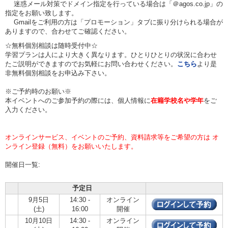
迷惑メール対策でドメイン指定を行っている場合は「＠agos.co.jp」の
指定をお願い致します。
Gmailをご利用の方は「プロモーション」タブに振り分けられる場合が
ありますので、合わせてご確認ください。
☆無料個別相談は随時受付中☆
学習プランは人により大きく異なります。ひとりひとりの状況に合わせ
たご説明ができますのでお気軽にお問い合わせください。
こちら
より是
非無料個別相談をお申込み下さい。
※ご予約時のお願い※
本イベントへのご参加予約の際には、個人情報に
在籍学校名や学年
をご
入力ください。
オンラインサービス、イベントのご予約、資料請求等をご希望の方は オ
ンライン登録（無料）をお願いいたします。
開催日一覧:
予定日
9月5日
14:30 -
オンライン
(土)
16:00
開催
10月10日
14:30 -
オンライン