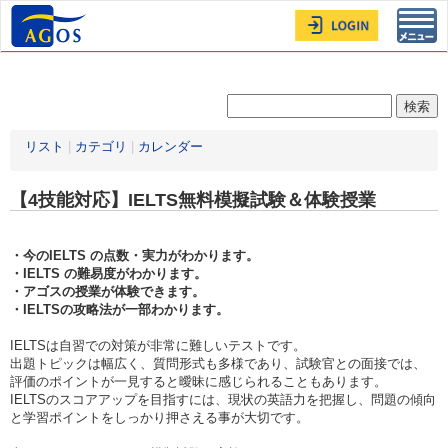
Toggl
navig
リスト
|
カテゴリ
|
カレンダー
【4技能対応】IELTS無料模擬試験＆体験授業
・今のIELTS の点数・実力がわかります。
・IELTS の難易度がわかります。
・アゴスの授業が体験できます。
・IELTSの攻略法が一部わかります。
IELTSは自習での対策が非常に難しいテストです。
出題トピックは幅広く、質問形式も多様であり、試験官との面接では、
評価のポイントが一見すると曖昧に感じられることもあります。
IELTSのスコアアップを目指すには、現状の英語力を把握し、問題の傾向
と学習ポイントをしっかり押さえる事が大切です。