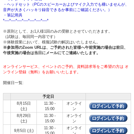
・ヘッドセット（PCのスピーカーおよびマイク入力でも構いませんが、
音声が大きくハッキリ録音できるか事前にご確認ください。）
・筆記用具
*----*----*----*----*----*----*----*
※原則として、お1人様1回のみの受験とさせていただきます。
（試験は、毎回同一内容です）
※体験授業において、模擬試験の解説はいたしません。
※参加用のZoom URLは、ご予約された皆様へ午前実施の場合は
前日、
午後実施の場合は当日
にメールにてご連絡いたします。
オンラインサービス、イベントのご予約、資料請求等をご希望の方は オ
ンライン登録（無料）をお願いいたします。
開催日一覧:
予定日
8月15日
11:30 -
オンライ
(土)
15:00
ン
8月29日
11:30 -
オンライ
(土)
15:00
ン
11:30 -
オンライ
9月5日 (土)
15:00
ン