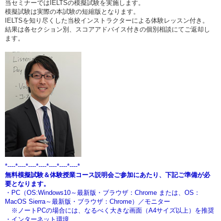
当セミナーではIELTSの模擬試験を実施します。
模擬試験は実際の本試験の短縮版となります。
IELTSを知り尽くした当校インストラクターによる体験レッスン付き。
結果は各セクション別、スコアアドバイス付きの個別相談にてご返却し
ます。
*----*----*----*----*----*----*----*
無料模擬試験＆体験授業コース説明会ご参加にあたり、下記ご準備が必
要となります。
・PC（OS:Windows10～最新版・ブラウザ：Chrome または、OS：
MacOS
Sierra～最新版・ブラウザ：Chrome）／モニター
※ノートPCの場合には、なるべく大きな画面（A4サイズ以上）を推奨
・インターネット環境