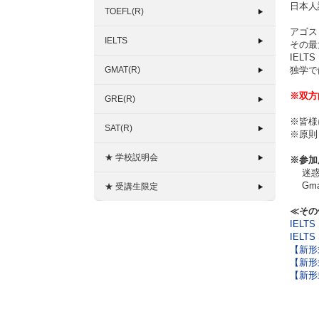
日本人
TOEFL(R)
アゴス
IELTS
その最
IEL
GMAT(R)
独学で
※双方
GRE(R)
※皆様
SAT(R)
※原則
★ 学校説明会
※参加
迷惑メ
Gma
★ 受講生限定
≪その
IELTS 
IELTS 
【新形式
【新形式
【新形式