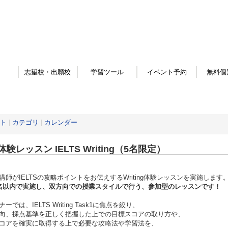
志望校・出願校
学習ツール
イベント予約
無料個
ト
|
カテゴリ
|
カレンダー
験レッスン IELTS Writing（5名限定）
講師がIELTSの攻略ポイントをお伝えするWriting体験レッスンを実施します
名以内で実施し、双方向での授業スタイルで行う、参加型のレッスンです！
ーでは、IELTS Writing Task1に焦点を絞り、
向、採点基準を正しく把握した上での目標スコアの取り方や、
コアを確実に取得する上で必要な攻略法や学習法を、