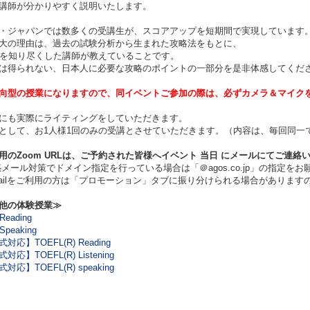
講師が分かりやすく説明いたします。
・ジャパンでは数多くの受講生が、スコアアップを短期間で実現しています
大の理由は、過去の試験分析から生まれた攻略法をもとに、
TS を知り尽くした講師が教えていることです。
は得られない、日本人に必要な攻略のポイントの一部分を是非体感してくだ
向型の授業になりますので、同イベントご参加の際は、必ずカメラ＆マイク
にも実際にライティングをしていただきます。
として、お1人様1回のみの受講とさせていただきます。（内容は、毎回同一
用のZoom URLは、ご予約された皆様へイベント
当日
にメールにてご連絡
ール対策でドメイン指定を行っている場合は「＠agos.co.jp」の指定をお
ilをご利用の方は「プロモーション」タブに振り分けられる場合があります
他の体験授業≫
Reading
Speaking
対応】TOEFL(R) Reading
対応】TOEFL(R) Listening
対応】TOEFL(R) speaking