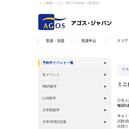
ミニ体験レッスン IELTS Writing（5名限定）
受講・宿題
受講申込
スコア
予約中イベント一覧
リス
全イベント
ミニ体
MBA留学
LLM留学
日本人
毎回5
大学院留学
本セミナ
試験傾
大学(学部)/交換
目標ス