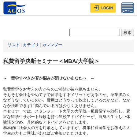
Toggl
navig
リスト
|
カテゴリ
|
カレンダー
私費留学決断セミナー＜MBA/大学院＞
～ 留学すべきか否か悩みが消せないあなたへ ～
私費留学をお考えの方からのご相談が後を絶ちません。
そもそも会社をやめてまで留学をするメリットがあるのか、卒業後みん
などうなっているのか、費用はどうやって捻出しているのかなど、なか
なか決断できずに悩んでいる方は少なくありません。
本セミナーでは、スタンフォード大学の大学院へ私費留学を敢行し、豊
富な留学生サポート経験を持つ当校アドバイザーが、自身の生々しい体
験談を含め、具体的なアドバイスをいたします。
基本的に社会人の方を対象としていますが、将来私費留学をお考えの大
学生の方もご興味があればご参加いただけます。