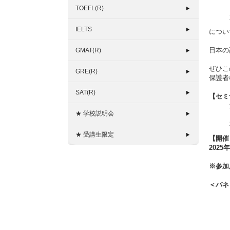
TOEFL(R)
IELTS
につい
日本の
GMAT(R)
ぜひこ
GRE(R)
保護者
SAT(R)
【セミ
★ 学校説明会
★ 受講生限定
【開催
2025年
※参加
＜パネ