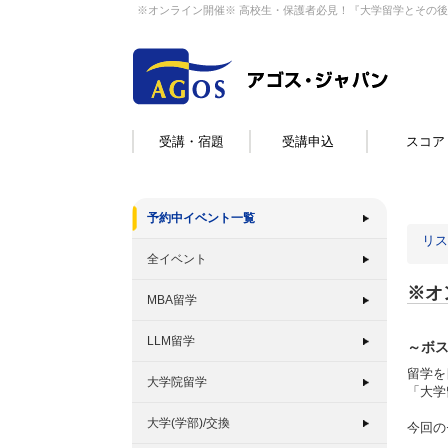
※オンライン開催※ 高校生・保護者必見！『大学留学とその
受講・宿題
受講申込
スコア
予約中イベント一覧
リス
全イベント
※オ
MBA留学
LLM留学
～ボ
留学を
大学院留学
「大学
大学(学部)/交換
今回の