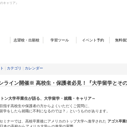
後のキャリア』
志望校・出願校
学習ツール
イベント予約
無料個
ト
|
カテゴリ
|
カレンダー
ンライン開催※ 高校生・保護者必見！『大学留学とそ
ストン大学卒業生が語る、大学留学・就職・キャリア～
目指す高校生や保護者の方からよくいただくご質問に、
留学をしたら就職に不利になるのでは？」というものがあります。
セミナーでは、高校卒業後にアメリカのトップ大学へ進学された
アゴス卒業生
日本の高校からアメリカ大学への進学の実際