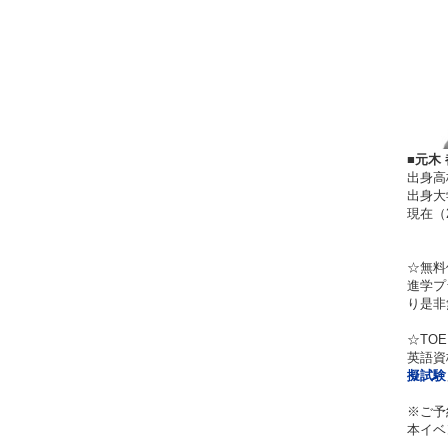
■元木 
出身高
出身大学：B
現在（
☆無
進学プ
り是非
☆TOE
英語資
擬試験
※ご予
本イベ