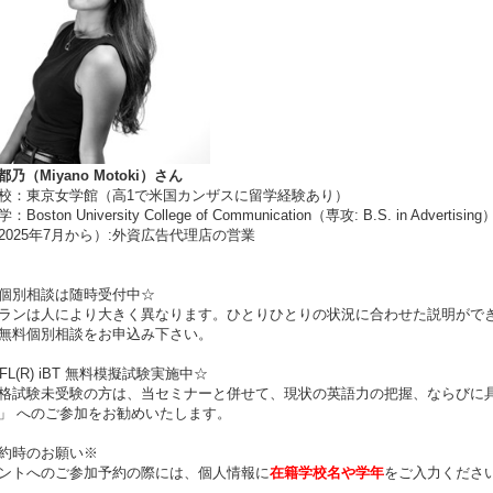
都乃（Miyano Motoki）さん
校：東京女学館（高1で米国カンザスに留学経験あり）
oston University College of Communication（専攻: B.S. in Advertising
2025年7月から）:外資広告代理店の営業
料個別相談は随時受付中☆
ランは人により大きく異なります。ひとりひとりの状況に合わせた説明がで
無料個別相談をお申込み下さい。
FL(R) iBT 無料模擬試験実施中☆
格試験未受験の方は、当セミナーと併せて、現状の英語力の把握、ならびに
」 へのご参加をお勧めいたします。
約時のお願い※
ントへのご参加予約の際には、個人情報に
在籍学校名や学年
をご入力くださ