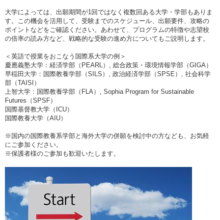
大学によっては、出願期間が1回ではなく複数回ある大学・学部もありま
す。この機会を活用して、受験までのスケジュール、出願要件、攻略の
ポイントなどをご確認ください。あわせて、プログラムの特徴や志望校
の倍率の読み方など、戦略的な受験の進め方についてもご説明します。
＜英語で授業をおこなう国際系大学の例＞
慶應義塾大学：経済学部（PEARL）, 総合政策・環境情報学部（GIGA）
早稲田大学：国際教養学部（SILS）, 政治経済学部（SPSE）, 社会科学
部（TAISI）
上智大学：国際教養学部（FLA）, Sophia Program for Sustainable
Futures（SPSF）
国際基督教大学（ICU）
国際教養大学（AIU）
※国内の国際教養系学部と海外大学の併願を検討中の方なども、お気軽
にご参加ください。
※保護者様のご参加も歓迎いたします。