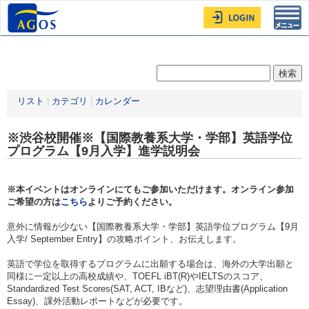
Toggl
navig
リスト
|
カテゴリ
|
カレンダー
※渋谷校開催※【国際教養系大学・学部】英語学位
プログラム【9月入学】進学説明会
※本イベントはオンラインにてもご参加いただけます。オンライン参加
ご希望の方は
こちら
よりご予約ください。
意外に情報が少ない【国際教養系大学・学部】英語学位プログラム【9月
入学/ September Entry】の攻略ポイント、お伝えします。
英語で学位を取得するプログラムに出願する場合は、海外の大学出願と
同様に一定以上の高校成績や、TOEFL iBT(R)やIELTSのスコア、
Standardized Test Scores(SAT, ACT, IBなど)、志望理由書(Application
Essay)、課外活動レポートなどが必要です。