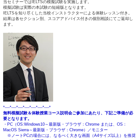
当セミナーではIELTSの模擬試験を実施します。
模擬試験は実際の本試験の短縮版となります。
IELTSを知り尽くした当校インストラクターによる体験レッスン付き。
結果は各セクション別、スコアアドバイス付きの個別相談にてご返却し
ます。
*----*----*----*----*----*----*----*
無料模擬試験＆体験授業コース説明会ご参加にあたり、下記ご準備が必
要となります。
・PC（OS:Windows10～最新版・ブラウザ：Chrome または、OS：
MacOS Sierra～最新版・ブラウザ：Chrome）／モニター
※ノートPCの場合には、なるべく大きな画面（A4サイズ以上）を推奨