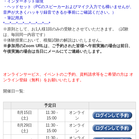
・インターネット環境
・ヘッドセット（PCのスピーカーおよびマイク入力でも構いませんが、
音声が大きくハッキリ録音できるか事前にご確認ください。）
・筆記用具
*----*----*----*----*----*----*----*
※原則として、お1人様1回のみの受験とさせていただきます。（試験
は、毎回同一内容です）
※体験授業において、模擬試験の解説はいたしません。
※参加用のZoom URLは、ご予約された皆様へ午前実施の場合は
前日、
午後実施の場合は当日
にメールにてご連絡いたします。
オンラインサービス、イベントのご予約、資料請求等をご希望の方は オ
ンライン登録（無料）をお願いいたします。
開催日一覧:
予定日
8月15日
11:30 -
オンライ
(土)
15:00
ン
8月29日
11:30 -
オンライ
(土)
15:00
ン
11:30 -
オンライ