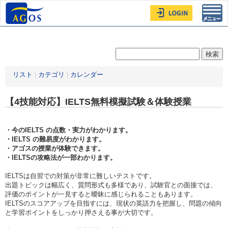
Toggl
navig
リスト
|
カテゴリ
|
カレンダー
【4技能対応】IELTS無料模擬試験＆体験授業
・今のIELTS の点数・実力がわかります。
・IELTS の難易度がわかります。
・アゴスの授業が体験できます。
・IELTSの攻略法が一部わかります。
IELTSは自習での対策が非常に難しいテストです。
出題トピックは幅広く、質問形式も多様であり、試験官との面接では、
評価のポイントが一見すると曖昧に感じられることもあります。
IELTSのスコアアップを目指すには、現状の英語力を把握し、問題の傾向
と学習ポイントをしっかり押さえる事が大切です。