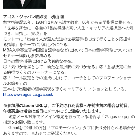
アゴス・ジャパン取締役 横山 匡
留学指導歴35年。
1984
年1月から語学教育、86年から留学指導に携わる。
「世界を舞台に、各自の1番納得感の高い人生・キャリアの選択肢への気
づき、目指し、実現」を
モットーに「出会う人が選んだ道の世界選手権に出て行くことを応援す
る指導」をテーマに活動し今に至る。
MBA
入学審査官や国際交流学会などにおいて日本の留学事情についての
セミナー講師も多数務める、
日本の留学指導における代表的な存在。
①
「気づかせ屋として、新たな選択肢に気づかせる」②「意思決定に至
る納得づくりの パートナーになる」
③「ゴール設定とその達成にむけて、コーチとしてのプロフェッショナ
ルお節介」の
三本柱で出願者の留学実現を導く
キャリアをミッ ションとしている。
http://www.agos.co.jp/about/
※参加用のZoom URLは、ご予約された皆様へ午前実施の場合は
前日、
午後実施の場合は当日
にメールにてご連絡いたします。
迷惑メール対策でドメイン指定を行っている場合は「＠agos.co.jp」の
指定をお願い致します。
Gmailをご利用の方は「プロモーション」タブに振り分けられる場合が
ありますので、合わせてご確認ください。