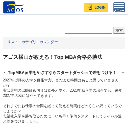
Toggl
navig
リスト
|
カテゴリ
|
カレンダー
アゴス横山が教える！Top MBA合格必勝法
～ TopMBA留学をめざすならスタートダッシュで差をつける！ ～
2027年以降の入学を目指す方、まだまだ時間はあると思っていません
か？
実は最初の出願締め切りは意外と早く、2028年秋入学の場合でも、来年
2027年の秋にはやってきます。
それまでにお仕事の合間を縫って使える時間はどのくらい残っているで
しょうか？
志望校入学を勝ち取るために、いち早く準備をスタートしてライバル達
と差をつけましょう。