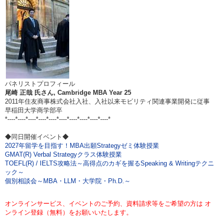
パネリストプロフィール
尾崎 正哉 氏さん, Cambridge MBA Year 25
2011年住友商事株式会社入社、入社以来モビリティ関連事業開発に従事
早稲田大学商学部卒
*----*----*----*----*----*----*----*----*----*----*
◆同日開催イベント◆
2027年留学を目指す！MBA出願Strategyゼミ体験授業
GMAT(R) Verbal Strategyクラス体験授業
TOEFL(R) / IELTS攻略法～高得点のカギを握るSpeaking & Writingテクニ
ック～
個別相談会～MBA・LLM・大学院・Ph.D.～
オンラインサービス、イベントのご予約、資料請求等をご希望の方は オ
ンライン登録（無料）をお願いいたします。