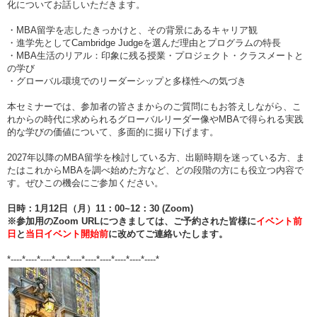
化についてお話しいただきます。
・MBA留学を志したきっかけと、その背景にあるキャリア観
・進学先としてCambridge Judgeを選んだ理由とプログラムの特長
・MBA生活のリアル：印象に残る授業・プロジェクト・クラスメートと
の学び
・グローバル環境でのリーダーシップと多様性への気づき
本セミナーでは、参加者の皆さまからのご質問にもお答えしながら、こ
れからの時代に求められるグローバルリーダー像やMBAで得られる実践
的な学びの価値について、多面的に掘り下げます。
2027年以降のMBA留学を検討している方、出願時期を迷っている方、ま
たはこれからMBAを調べ始めた方など、どの段階の方にも役立つ内容で
す。ぜひこの機会にご参加ください。
日時：1月12日（月）11：00~12：30 (Zoom)
※参加用のZoom URLにつきましては、ご予約された皆様に
イベント前
日
と
当日イベント開始前
に改めてご連絡いたします。
*----*----*----*----*----*----*----*----*----*----*