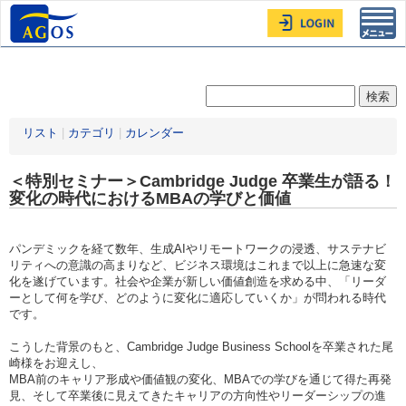
Toggl
navig
リスト
|
カテゴリ
|
カレンダー
＜特別セミナー＞Cambridge Judge 卒業生が語る！
変化の時代におけるMBAの学びと価値
パンデミックを経て数年、生成AIやリモートワークの浸透、サステナビ
リティへの意識の高まりなど、ビジネス環境はこれまで以上に急速な変
化を遂げています。社会や企業が新しい価値創造を求める中、「リーダ
ーとして何を学び、どのように変化に適応していくか」が問われる時代
です。
こうした背景のもと、Cambridge Judge Business Schoolを卒業された尾
崎様をお迎えし、
MBA前のキャリア形成や価値観の変化、MBAでの学びを通じて得た再発
見、そして卒業後に見えてきたキャリアの方向性やリーダーシップの進