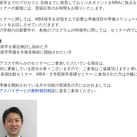
留学までのプロセスと 合格までに留意しておくべきポイントをMBAに焦点
ミナーの最後には、質疑応答のお時間をお取りいたします。
ミナーに関しては、MBA留学を目指す上で必要な準備項目や準備スケジュー
ントをお話しさせていただきます。
の学校の出願要件や、各校のプログラムの特徴等に関しては、セミナー内で
者
A留学を最近検討し始めた方
A留学準備を今後本格的に開始されたい方
アゴスで何らかのセミナーにご参加いただいている場合は、
に重複している部分が多々ございますので、ご参加はご遠慮頂けますと幸
 各国比較セミナー、MBA・大学院留学基礎セミナー に参加された方は大幅
準備を開始されている方や当校の受講生の方におかれましては、
アドバイザーとの無料個別相談
に是非ご参加ください。