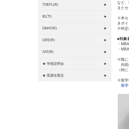
など、
TOEFL(R)
またセ
IELTS
※本セ
きポイ
GMAT(R)
※特定
■対象
GRE(R)
・MB
・MB
SAT(R)
※既に
★ 学校説明会
内容的
（特に
★ 受講生限定
※留学
留学