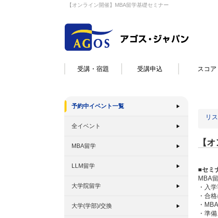
【オンライン開催】MBA留学基礎セミナー
受講・宿題
受講申込
スコア
予約中イベント一覧
リス
全イベント
【オ
MBA留学
LLM留学
■セミ
MBA
大学院留学
・入学
・合格
・MB
大学(学部)/交換
・準備