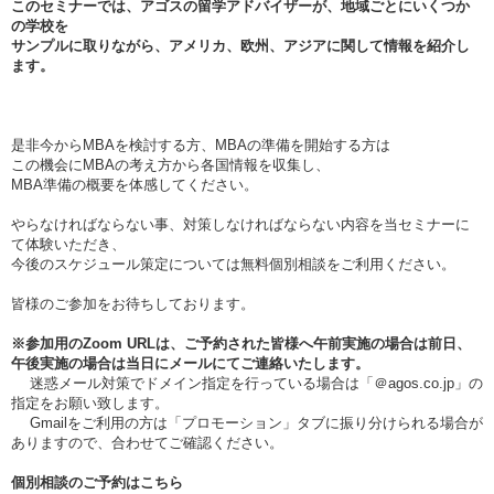
このセミナーでは、アゴスの留学アドバイザーが、地域ごとにいくつか
の学校を
サンプルに取りながら、アメリカ、欧州、アジアに関して情報を紹介し
ます。
是非今からMBAを検討する方、MBAの準備を開始する方は
この機会にMBAの考え方から各国情報を収集し、
MBA準備の概要を体感してください。
やらなければならない事、対策しなければならない内容を当セミナーに
て体験いただき、
今後のスケジュール策定については無料個別相談をご利用ください。
皆様のご参加をお待ちしております。
※参加用のZoom URLは、ご予約された皆様へ午前実施の場合は
前日、
午後実施の場合は当日
にメールにてご連絡いたします。
迷惑メール対策でドメイン指定を行っている場合は「＠agos.co.jp」の
指定をお願い致します。
Gmailをご利用の方は「プロモーション」タブに振り分けられる場合が
ありますので、合わせてご確認ください。
個別相談のご予約はこちら