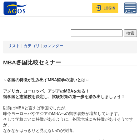
Toggl
navig
リスト
|
カテゴリ
|
カレンダー
MBA各国比較セミナー
～各国の特徴が生み出すMBA留学の違いとは～
アメリカ、ヨーロッパ、アジアのMBAを知る！
留学国と志望校を決定し、試験対策の第一歩を踏み出しましょう！
以前はMBAと言えば米国でしたが、
昨今ヨーロッパやアジアのMBAへの留学者数が増加しています。
そして学校ごとに特徴があるように、各国地域にも特徴がありそうです
が、
なかなかはっきりと見えないのが実情。