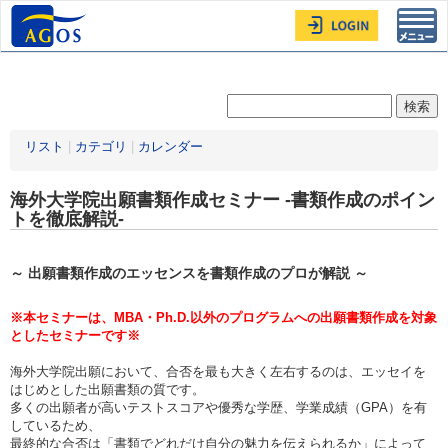
Toggl
navig
リスト
|
カテゴリ
|
カレンダー
海外大学院出願書類作成セミナー -書類作成のポイン
トを徹底解説-
～ 出願書類作成のエッセンスを書類作成のプロが解説 ～
※本セミナーは、MBA・Ph.D.以外のプログラムへの出願書類作成を対象
としたセミナーです※
海外大学院出願において、合否を最も大きく左右するのは、エッセイを
はじめとした出願書類の質です。
多くの出願者が高いテストスコアや優秀な学歴、学業成績（GPA）を有
しているため、
最終的な合否は「書類でどれだけ自分の魅力を伝えられるか」によって