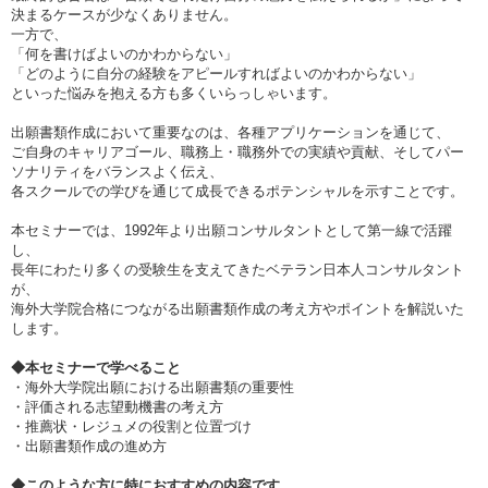
決まるケースが少なくありません。
一方で、
「何を書けばよいのかわからない」
「どのように自分の経験をアピールすればよいのかわからない」
といった悩みを抱える方も多くいらっしゃいます。
出願書類作成において重要なのは、各種アプリケーションを通じて、
ご自身のキャリアゴール、職務上・職務外での実績や貢献、そしてパー
ソナリティをバランスよく伝え、
各スクールでの学びを通じて成長できるポテンシャルを示すことです。
本セミナーでは、1992年より出願コンサルタントとして第一線で活躍
し、
長年にわたり多くの受験生を支えてきたベテラン日本人コンサルタント
が、
海外大学院合格につながる出願書類作成の考え方やポイントを解説いた
します。
◆本セミナーで学べること
・海外大学院出願における出願書類の重要性
・評価される志望動機書の考え方
・推薦状・レジュメの役割と位置づけ
・出願書類作成の進め方
◆このような方に特におすすめの内容です