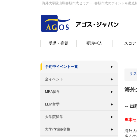
海外大学院出願書類作成セミナー -書類作成のポイントを徹底解
受講・宿題
受講申込
スコア
予約中イベント一覧
リス
全イベント
海外
MBA留学
LLM留学
～ 出
大学院留学
※本セ
大学(学部)/交換
海外大
多くの