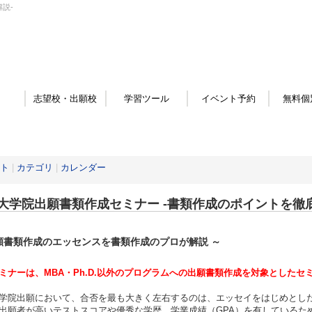
説-
志望校・出願校
学習ツール
イベント予約
無料個
ト
|
カテゴリ
|
カレンダー
大学院出願書類作成セミナー -書類作成のポイントを徹底
願書類作成のエッセンスを書類作成のプロが解説 ～
ミナーは、MBA・Ph.D.以外のプログラムへの出願書類作成を対象としたセ
学院出願において、合否を最も大きく左右するのは、エッセイをはじめとし
出願者が高いテストスコアや優秀な学歴、学業成績（GPA）を有しているた