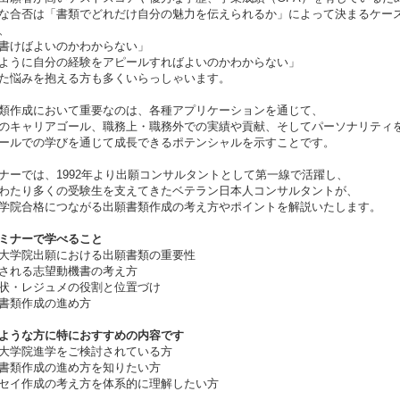
な合否は「書類でどれだけ自分の魅力を伝えられるか」によって決まるケー
、
書けばよいのかわからない」
ように自分の経験をアピールすればよいのかわからない」
た悩みを抱える方も多くいらっしゃいます。
類作成において重要なのは、各種アプリケーションを通じて、
のキャリアゴール、職務上・職務外での実績や貢献、そしてパーソナリティ
ールでの学びを通じて成長できるポテンシャルを示すことです。
ナーでは、1992年より出願コンサルタントとして第一線で活躍し、
わたり多くの受験生を支えてきたベテラン日本人コンサルタントが、
学院合格につながる出願書類作成の考え方やポイントを解説いたします。
ミナーで学べること
大学院出願における出願書類の重要性
される志望動機書の考え方
状・レジュメの役割と位置づけ
書類作成の進め方
ような方に特におすすめの内容です
大学院進学をご検討されている方
書類作成の進め方を知りたい方
セイ作成の考え方を体系的に理解したい方