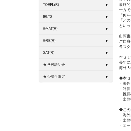
最終的
TOEFL(R)
一方で
「何を
IELTS
「どの
といっ
GMAT(R)
出願書
GRE(R)
ご自身
各スク
SAT(R)
本セミ
長年に
★ 学校説明会
海外大
★ 受講生限定
◆本セ
・海外
・評価
・推薦
・出願
◆この
・海外
・出願
・エッ