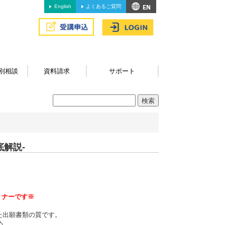
English
よくあるご質問
別相談
資料請求
サポート
解説-
ミナーです※
た出願書類の質です。
め、