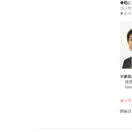
◆既に
コンサ
本イベ
※参加
迷惑メ
Gma
オンラ
開催日