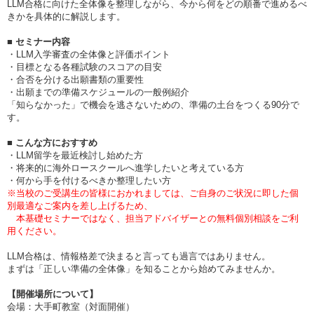
LLM合格に向けた全体像を整理しながら、今から何をどの順番で進めるべ
きかを具体的に解説します。
■ セミナー内容
・LLM入学審査の全体像と評価ポイント
・目標となる各種試験のスコアの目安
・合否を分ける出願書類の重要性
・出願までの準備スケジュールの一般例紹介
「知らなかった」で機会を逃さないための、準備の土台をつくる90分で
す。
■ こんな方におすすめ
・LLM留学を最近検討し始めた方
・将来的に海外ロースクールへ進学したいと考えている方
・何から手を付けるべきか整理したい方
※当校のご受講生の皆様におかれましては、ご自身のご状況に即した個
別最適なご案内を差し上げるため、
本基礎セミナーではなく、担当アドバイザーとの無料個別相談をご利
用ください。
LLM合格は、情報格差で決まると言っても過言ではありません。
まずは「正しい準備の全体像」を知ることから始めてみませんか。
【開催場所について】
会場：大手町教室（対面開催）