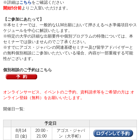
※詳細は
こちら
をご確認ください
開始5分前
よりご入室いただけます。
【ご参加にあたって】
※本セミナーでは、一般的なLLM出願において押さえるべき準備項目やス
ケジュールを中心に解説いたします。
※特定の大学の詳細な出願要件や個別プログラムの特徴については、本
セミナーでは扱いませんのでご了承ください。
※すでにアゴス・ジャパンの関連基礎セミナー及び留学アドバイザーと
の無料個別相談にご参加いただいている場合、内容が一部重複する可能
性がございます。
個別相談のご予約はこちら
オンラインサービス、イベントのご予約、資料請求等をご希望の方は オ
ンライン登録（無料）をお願いいたします。
開催日一覧:
予定日
8月14
20:00 -
アゴス・ジャパ
日 (金)
21:00
ン（大手町）