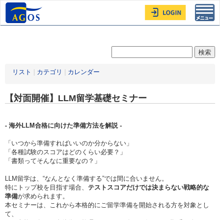
Toggl
navig
リスト
|
カテゴリ
|
カレンダー
【対面開催】LLM留学基礎セミナー
-
海外LLM合格に向けた準備方法を解説 -
「いつから準備すればいいのか分からない」
「各種試験のスコアはどのくらい必要？」
「書類ってそんなに重要なの？」
LLM留学は、“なんとなく準備する”では間に合いません。
特にトップ校を目指す場合、
テストスコアだけでは決まらない戦略的な
準備
が求められます。
本セミナーは、これから本格的にご留学準備を開始される方を対象とし
て、