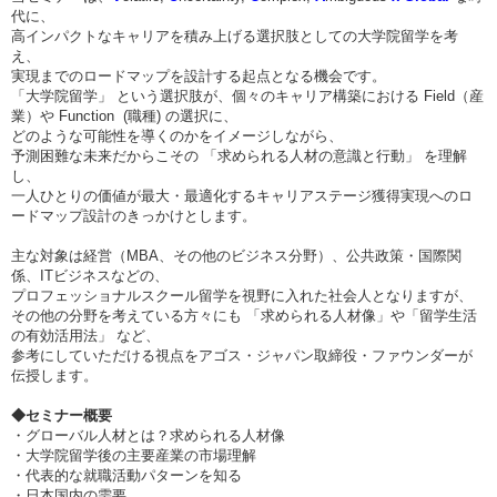
代に、
高インパクトなキャリアを積み上げる選択肢としての大学院留学を考
え、
実現までのロードマップを設計する起点となる機会です。
「大学院留学」 という選択肢が、個々のキャリア構築における Field（産
業）や Function (職種) の選択に、
どのような可能性を導くのかをイメージしながら、
予測困難な未来だからこその 「求められる人材の意識と行動」 を理解
し、
一人ひとりの価値が最大・最適化するキャリアステージ獲得実現へのロ
ードマップ設計のきっかけとします。
主な対象は経営（MBA、その他のビジネス分野）、公共政策・国際関
係、ITビジネスなどの、
プロフェッショナルスクール留学を視野に入れた社会人となりますが、
その他の分野を考えている方々にも 「求められる人材像」や「留学生活
の有効活用法」 など、
参考にしていただける視点をアゴス・ジャパン取締役・ファウンダーが
伝授します。
◆
セミナー概要
・グローバル人材とは？求められる人材像
・大学院留学後の主要産業の市場理解
・代表的な就職活動パターンを知る
・日本国内の需要