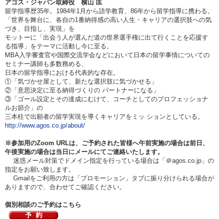
アゴス・ジャパン取締役 横山 匡
留学指導歴35年。
1984
年1月から語学教育、86年から留学指導に携わる。
「世界を舞台に、各自の1番納得感の高い人生・キャリアの選択肢への気
づき、目指し、実現」を
モットーに「出会う人が選んだ道の世界選手権に出て行くことを応援す
る指導」をテーマに活動し今に至る。
MBA
入学審査官や国際交流学会などにおいて日本の留学事情についての
セミナー講師も多数務める、
日本の留学指導における代表的な存在。
①
「気づかせ屋として、新たな選択肢に気づかせる」
②「意思決定に至る納得づくりの パートナーになる」
③「ゴール設定とその達成にむけて、コーチとしてのプロフェッショナ
ルお節介」の
三本柱で出願者の留学実現を導く
キャリアをミッ ションとしている。
http://www.agos.co.jp/about/
※参加用のZoom URLは、ご予約された皆様へ午前実施の場合は
前日、
午後実施の場合は当日
にメールにてご連絡いたします。
迷惑メール対策でドメイン指定を行っている場合は「＠agos.co.jp」の
指定をお願い致します。
Gmailをご利用の方は「プロモーション」タブに振り分けられる場合が
ありますので、合わせてご確認ください。
個別相談のご予約はこちら