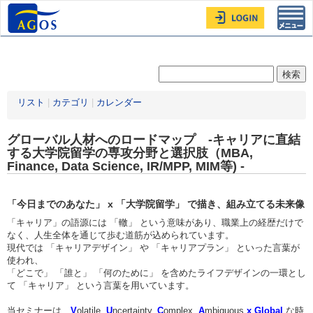
Toggl
navig
リスト
|
カテゴリ
|
カレンダー
グローバル人材へのロードマップ -キャリアに直結
する大学院留学の専攻分野と選択肢（MBA,
Finance, Data Science, IR/MPP, MIM等) -
「今日までのあなた」 x 「大学院留学」 で描き、組み立てる未来像
「キャリア」の語源には 「轍」 という意味があり、職業上の経歴だけで
なく、人生全体を通じて歩む道筋が込められています。
現代では 「キャリアデザイン」 や 「キャリアプラン」 といった言葉が
使われ、
「どこで」 「誰と」 「何のために」 を含めたライフデザインの一環とし
て 「キャリア」 という言葉を用いています。
当セミナーは、
V
olatile,
U
ncertainty,
C
omplex,
A
mbiguous
x
Global
な時