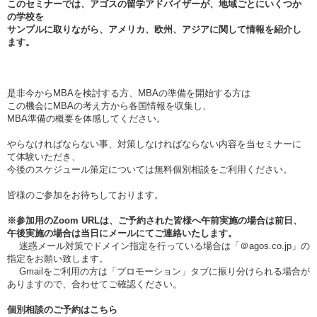
このセミナーでは、アゴスの留学アドバイザーが、地域ごとにいくつか
の学校を
サンプルに取りながら、アメリカ、欧州、アジアに関して情報を紹介し
ます。
是非今からMBAを検討する方、MBAの準備を開始する方は
この機会にMBAの考え方から各国情報を収集し、
MBA準備の概要を体感してください。
やらなければならない事、対策しなければならない内容を当セミナーに
て体験いただき、
今後のスケジュール策定については無料個別相談をご利用ください。
皆様のご参加をお待ちしております。
※参加用のZoom URLは、ご予約された皆様へ午前実施の場合は
前日、
午後実施の場合は当日
にメールにてご連絡いたします。
迷惑メール対策でドメイン指定を行っている場合は「＠agos.co.jp」の
指定をお願い致します。
Gmailをご利用の方は「プロモーション」タブに振り分けられる場合が
ありますので、合わせてご確認ください。
個別相談のご予約はこちら