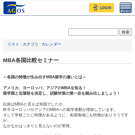
Toggl
navig
リスト
|
カテゴリ
|
カレンダー
MBA各国比較セミナー
～各国の特徴が生み出すMBA留学の違いとは～
アメリカ、ヨーロッパ、アジアのMBAを知る！
留学国と志望校を決定し、試験対策の第一歩を踏み出しましょう！
以前はMBAと言えば米国でしたが、
昨今ヨーロッパやアジアのMBAへの留学者数が増加しています。
そして学校ごとに特徴があるように、各国地域にも特徴がありそうです
が、
なかなかはっきりと見えないのが実情。