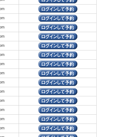
om
om
om
om
om
om
om
om
om
om
om
om
om
om