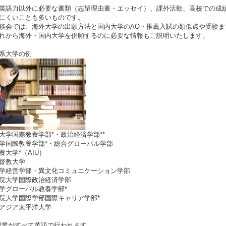
英語力以外に必要な書類（志望理由書・エッセイ）、課外活動、高校での成
にくいことも多いものです。
談会では、海外大学の出願方法と国内大学のAO・推薦入試の類似点や受験までのス
れから海外・国内大学を併願するのに必要な情報もご説明いたします。
系大学の例
大学国際教養学部*・政治経済学部**
学国際教養学部*・総合グローバル学部
養大学*（AIU）
督教大学
学経営学部・異文化コミュニケーション学部
院大学国際政治経済学部
学グローバル教養学部*
院大学国際学部国際キャリア学部*
アジア太平洋大学
授業がすべて英語で行われます。