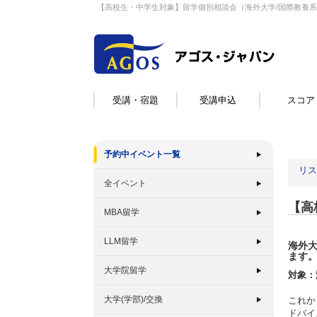
【高校生・中学生対象】留学個別相談会（海外大学/国際教養
受講・宿題
受講申込
スコア
予約中イベント一覧
リス
全イベント
【高
MBA留学
LLM留学
海外
ます
大学院留学
対象：
大学(学部)/交換
これか
ドバイ