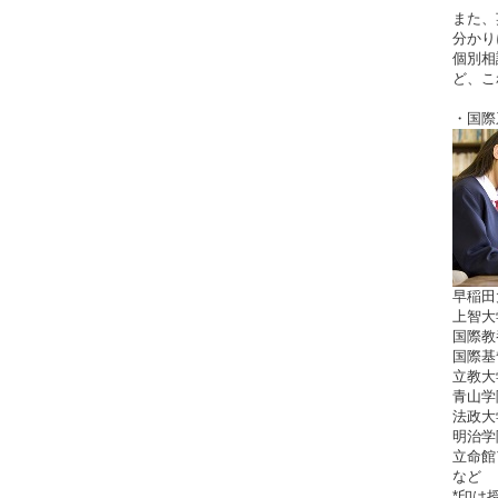
また、
分かり
個別相
ど、こ
・国際
早稲田
上智大
国際教
国際基
立教大
青山学
法政大
明治学
立命館
など
*印は