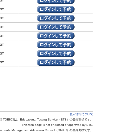
om
om
om
om
om
om
om
om
個人情報について
® TOEIC®は、Educational Testing Service（ETS）の登録商標です。
This web page is not endorsed or approved by ETS.
aduate Management Admission Council（GMAC）の登録商標です。