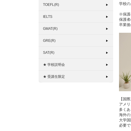
学校の
TOEFL(R)
※保護
IELTS
保護者
卒業後
GMAT(R)
GRE(R)
SAT(R)
★ 学校説明会
★ 受講生限定
【国際
アメリ
多くあ
海外の
大学国
必要で