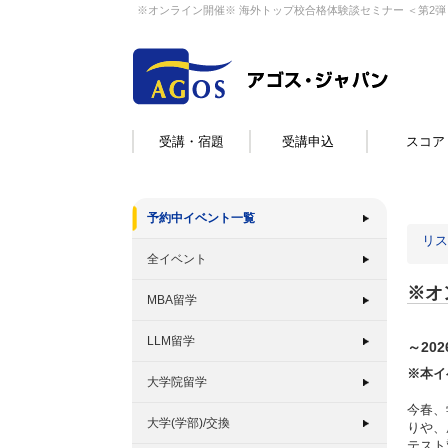
※オンライン開催※ 海外トップ校合格体験談セミナー ＜第2弾
受講・宿題
受講申込
スコア
予約中イベント一覧
リス
全イベント
※オ
MBA留学
LLM留学
～20
※本イ
大学院留学
今春、
大学(学部)/交換
りや、
テスト