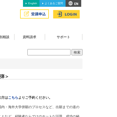
English
よくあるご質問
別相談
資料請求
サポート
2弾＞
の方は
こちら
よりご予約ください。
国内・海外大学併願のプロセスなど、出願までの道の
ことなど、経験者ならではのホットな話題、成功の秘