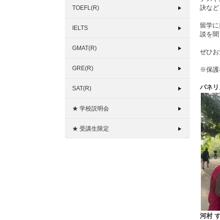
訣など
TOEFL(R)
留学に
IELTS
談を聞
GMAT(R)
ぜひお
GRE(R)
※保護
パネリ
SAT(R)
★ 学校説明会
★ 受講生限定
河村 