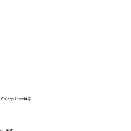
y College Utrecht等
たします。