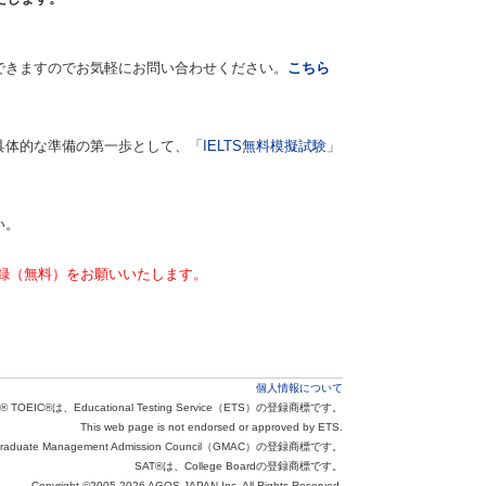
できますのでお気軽にお問い合わせください。
こちら
具体的な準備の第一歩として、「
IELTS無料模擬試験
」
い。
録（無料）をお願いいたします。
個人情報について
® TOEIC®は、Educational Testing Service（ETS）の登録商標です。
This web page is not endorsed or approved by ETS.
aduate Management Admission Council（GMAC）の登録商標です。
SAT®は、College Boardの登録商標です。
Copyright ©2005-2026 AGOS JAPAN Inc. All Rights Reserved.