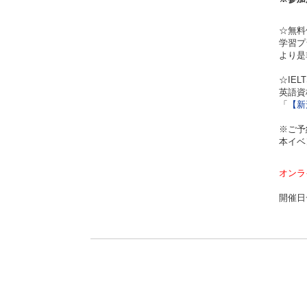
☆無
学習プ
より是
☆IEL
英語資
「
【新
※ご予
本イベ
オンラ
開催日