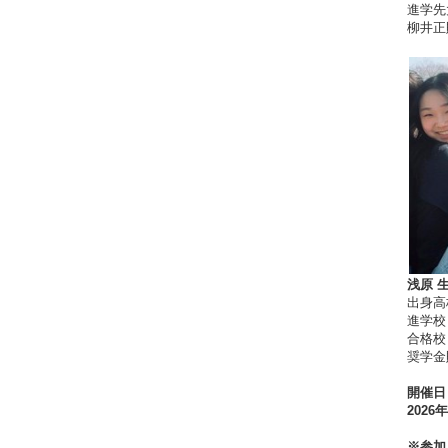
進学先大学
柳井正
浅原 
出身高
進学校：M
合格校：Ca
奨学金
開催日
2026
※参加