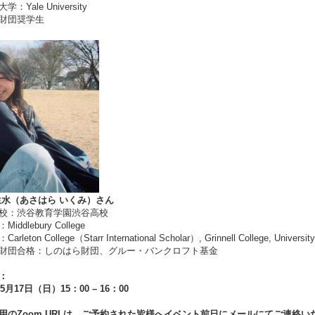
：Yale University
財団奨学生
生水（あさはら いくみ）さん
校：渋谷教育学園渋谷高校
iddlebury College
rleton College（Starr International Scholar）, Grinnell College, Universit
財団合格：しのはら財団、グルー・バンクロフト基金
：
年5月17日（日）15：00 – 16：00
用のZoom URLは、ご予約された皆様へイベント前日にメールにてご連絡い