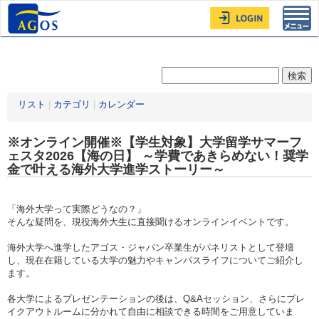
Toggl
navig
リスト
|
カテゴリ
|
カレンダー
※オンライン開催※【学生対象】大学留学サマーフ
ェスタ2026【海の日】 ～学費であきらめない！奨学
金で叶える海外大学進学ストーリー～
「海外大学って実際どうなの？」
そんな疑問を、現役海外大生に直接聞けるオンラインイベントです。
海外大学へ進学したアゴス・ジャパン卒業生がパネリストとして登壇
し、現在在籍している大学の魅力やキャンパスライフについてご紹介し
ます。
各大学によるプレゼンテーションの後は、Q&Aセッション、さらにブレ
イクアウトルームに分かれて自由に相談できる時間をご用意していま