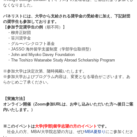
なくなりました。
パネリストには、大学から支給される奨学金の受給者に加え、下記財団
の奨学生も参加しております。
【
参加予定奨学生の例
（順不同）】
・柳井正財団
・笹川奨学金
・グルーバンクロフト基金
・JASSO 海外留学支援制度（学部学位取得型）
・John and Miyoko Davey Foundation
・The Toshizo Watanabe​ Study Abroad Scholarship Program
※参加大学は決定次第、随時掲載いたします。
※参加大学およびプログラム内容は、変更となる場合がございます。あ
らかじめご了承ください。
【実施方法】
オンライン開催（Zoom参加URLは、お申し込みいただいた方へ後日ご案
内いたします。）
※
このイベントは
大学(学部)留学志望の方のイベント
です。
社会人の方、MBA/大学院志望の方は、ぜひ
MBA夏祭り
にご参加くださ