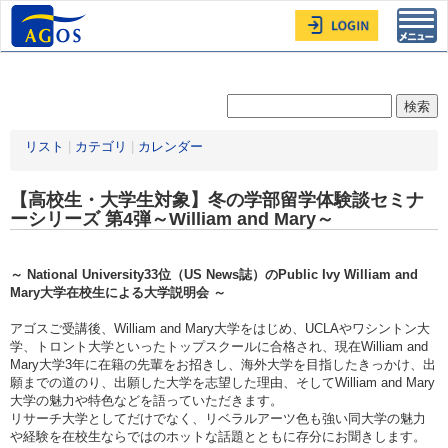
Toggl
navig
リスト
|
カテゴリ
|
カレンダー
【高校生・大学生対象】冬の学部留学体験談セミナ
ーシリーズ 第4弾～William and Mary～
～ National University33位（US News誌）のPublic Ivy William and
Mary大学在校生による大学説明会 ～
アゴスご受講後、William and Mary大学をはじめ、UCLAやワシントン大
学、トロント大学といったトップスクールに合格され、現在William and
Mary大学3年に在籍の先輩をお招きし、海外大学を目指したきっかけ、出
願までの道のり、出願した大学を志望した理由、そしてWilliam and Mary
大学の魅力や特色などを語っていただきます。
リサーチ大学としてだけでなく、リベラルアーツ色も強い同大学の魅力
や経験を在校生ならではのホットな話題とともに存分にお聞きします。