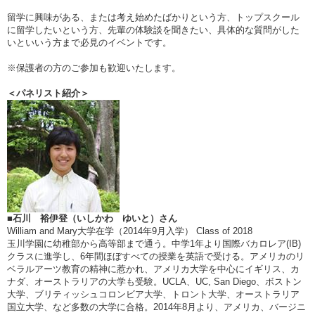
留学に興味がある、または考え始めたばかりという方、トップスクール
に留学したいという方、先輩の体験談を聞きたい、具体的な質問がした
いといいう方まで必見のイベントです。
※保護者の方のご参加も歓迎いたします。
＜パネリスト紹介＞
■石川 裕伊登（いしかわ ゆいと）さん
William and Mary大学在学（2014年9月入学） Class of 2018
玉川学園に幼稚部から高等部まで通う。中学1年より国際バカロレア(IB)
クラスに進学し、6年間ほぼすべての授業を英語で受ける。アメリカのリ
ベラルアーツ教育の精神に惹かれ、アメリカ大学を中心にイギリス、カ
ナダ、オーストラリアの大学も受験。UCLA、UC, San Diego、ボストン
大学、ブリティッシュコロンビア大学、トロント大学、オーストラリア
国立大学、など多数の大学に合格。2014年8月より、アメリカ、バージニ