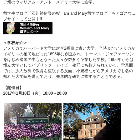
ア州のウィリアム・アンド・メアリー大学に進学。
留学生ブログ「石川裕伊登のWilliam and Mary留学ブログ」もアゴスウェ
ブサイトにて公開中!!
＜学校紹介＞
アメリカでハーバード大学に次ぎ2番目に古い大学。当時まだアメリカが
イギリスの植民地だった1693年に創立され、トーマス・ジェファーソン
をはじめ建国の中心となった人々が数多く卒業した学校。1906年からは
州立大学としてパブリック・アイビー校群にも数えられている。学業面
では、少人数制で教育を重視する反面、小規模ながらアメリカでも名の
知れた大学院を備えており、先進的な研究に接することもできる。
【開催日】
2017年1月10日（火）18:00～20:00