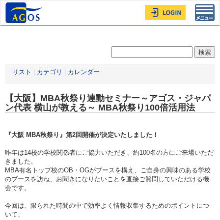
Toggl
navig
リスト
|
カテゴリ
|
カレンダー
【大阪】MBA秋祭り連動セミナー～アゴス・ジャパ
ン代表 横山が教える～ MBA秋祭り100倍活用法
『大阪 MBA秋祭り』第2回開催が決定いたしました！
昨年は14校の学校関係者にご協力いただき、約100名の方にご来場いただ
きました。
MBA有名トップ校のOB・OGがブースを構え、ご自身の興味のある学校
のブースを訪ね、お聞きになりたいことを直接ご質問していただける機
会です。
今回は、限られた時間の中で効率よく情報収集するためのポイントにつ
いて、