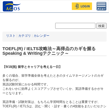
Toggl
navig
リスト
|
カテゴリ
|
カレンダー
TOEFL(R) / IELTS攻略法～高得点のカギを握る
Speaking & Writingテクニック～
【9/18(祝) 留学とキャリアを考える一日】
多くの場合、留学準備全体を考えたときのタイムマネージメントのカギ
を握るのが、
英語試験対策にかかる時間です。
これをいかに効率よくスコアアップさせていくか、英語準備するかがキ
ーとなります。
英語準備・試験対策は、もちろん学習時間をとることは重要ですが、
TOEFL(R) / IETLSは、読む・聞く・話す・書くの4技能をまたいだセクシ