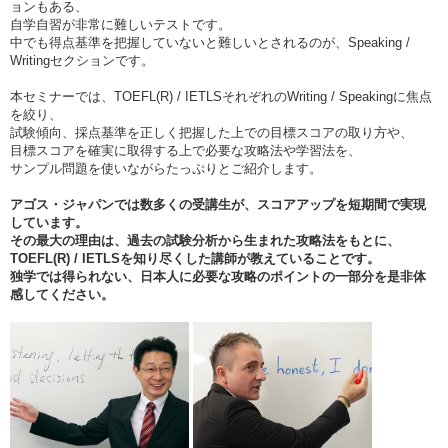
ョンもある、
自学自習が非常に難しいテストです。
中でも得点基準を把握していないと難しいとされるのが、Speaking /
Writingセクションです。
本セミナーでは、TOEFL(R) / IETLSそれぞれのWriting / Speakingに焦点
を絞り、
試験傾向、採点基準を正しく把握した上での目標スコアの取り方や、
目標スコアを確実に取得する上で必要な攻略法や学習法を、
サンプル問題を使いながらたっぷりとご紹介します。
アゴス・ジャパンでは数多くの受講生が、スコアアップを短期間で実現
しています。
その最大の理由は、過去の試験分析から生まれた攻略法をもとに、
TOEFL(R) / IETLSを知り尽くした講師が教えていることです。
独学では得られない、日本人に必要な攻略のポイントの一部分を是非体
感してください。