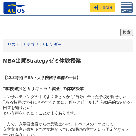
Toggl
navig
リスト
|
カテゴリ
|
カレンダー
MBA出願Strategyゼミ体験授業
【12/23(祝) MBA・大学院留学準備の一日】
“学校選択とカリキュラム調査”の体験授業
コンサルティングの中でよく皆さんから”自分に合った学校が探せない
“”ある特定の学校に合格するために、何をアピールしたら効果的なのかの
回答を知りたい“
という声をいただくことがよくあります。
一方で、入学審査官からの受験生へのアドバイスの１つとして
入学審査官が求めるこの学校ならではの理想の学生という固定的なイメ
ージは存在しない。