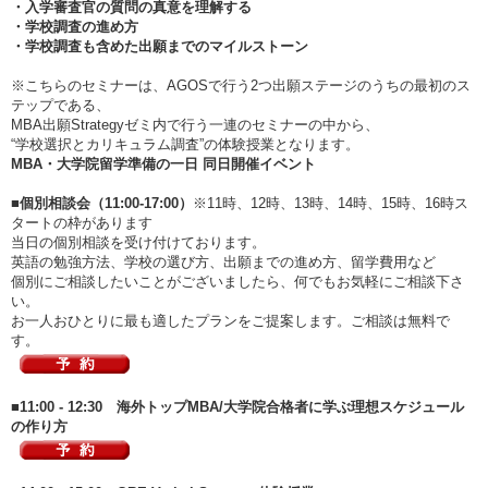
・入学審査官の質問の真意を理解する
・学校調査の進め方
・学校調査も含めた出願までのマイルストーン
※こちらのセミナーは、AGOSで行う2つ出願ステージのうちの最初のス
テップである、
MBA出願Strategyゼミ内で行う一連のセミナーの中から、
“学校選択とカリキュラム調査”の体験授業となります。
MBA・大学院留学準備の一日 同日開催イベント
■個別相談会（11:00-17:00）
※11時、12時、13時、14時、15時、16時ス
タートの枠があります
当日の個別相談を受け付けております。
英語の勉強方法、学校の選び方、出願までの進め方、留学費用など
個別にご相談したいことがございましたら、何でもお気軽にご相談下さ
い。
お一人おひとりに最も適したプランをご提案します。ご相談は無料で
す。
■11:00 - 12:30 海外トップMBA/大学院合格者に学ぶ理想スケジュール
の作り方