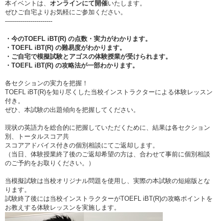
本イベントは、
オンラインにて開催
いたします。
ぜひご自宅よりお気軽にご参加ください。
------------------------
・今のTOEFL iBT(R) の点数・実力がわかります。
・TOEFL iBT(R) の難易度がわかります。
・ご自宅で模擬試験とアゴスの体験授業が受けられます。
・TOEFL iBT(R) の攻略法が一部わかります。
各セクションの実力を把握！
TOEFL iBT(R)を知り尽くした当校インストラクターによる体験レッスン
付き。
ぜひ、本試験の出題傾向を把握してください。
現状の英語力を総合的に把握していただくために、結果は各セクション
別、トータルスコア共
スコアアドバイス付きの個別相談にてご返却します。
（当日、体験授業終了後のご返却希望の方は、合わせて事前に個別相談
のご予約をお取りください。）
当模擬試験は当校オリジナル問題を使用し、実際の本試験の短縮版とな
ります。
試験終了後には当校インストラクターがTOEFL iBT(R)の攻略ポイントを
お教えする体験レッスンを実施します。