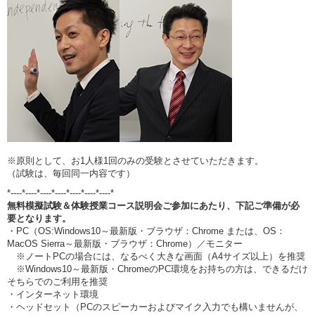
※原則として、お1人様1回のみの受験とさせていただきます。
（試験は、毎回同一内容です）
*----*----*----*----*----*----*----*
無料模擬試験＆体験授業コース説明会ご参加にあたり、下記ご準備が必
要となります。
・PC（OS:Windows10～最新版・ブラウザ：Chrome または、OS：
MacOS Sierra～最新版・ブラウザ：Chrome）／モニター
※ノートPCの場合には、なるべく大きな画面（A4サイズ以上）を推奨
※Windows10～最新版・ChromeのPC環境をお持ちの方は、できるだけ
そちらでのご利用を推奨
・インターネット環境
・ヘッドセット（PCのスピーカーおよびマイク入力でも構いませんが、