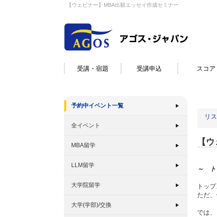
【ウェビナー】MBA出願エッセイ作成セミナー
受講・宿題
受講申込
スコア
予約中イベント一覧
リス
全イベント
【ウ
MBA留学
LLM留学
～ ト
大学院留学
トップ
ただ、
大学(学部)/交換
では、