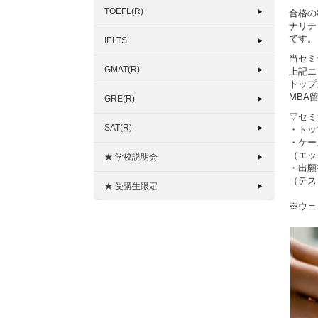
TOEFL(R)
合格の
ナリテ
です。
IELTS
当セミ
GMAT(R)
上記エ
トップ
MBA
GRE(R)
▽セミ
SAT(R)
・トッ
・ケー
（エッ
★ 学校説明会
・出願
（テス
★ 受講生限定
※ウェ