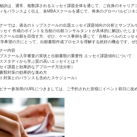
秘訣は、通常、複数課されるエッセイ課題全体を通じて、ご自身のキャリアゴ
ィをバランスよく伝え、各MBAスクールを通じて、将来のグローバルビジネ
ナーでは、過去のトップスクールの出題エッセイ課題傾向の分析とサンプル
ッセイ 作成のポイントを当校の出願コンサルタントが具体的に解説いたしま
スクール出願を目指す方、ぜひ、ケース事例を通じて「合格レベルのエッセ
留学希望の方にとって、出願書類作成プロセスを理解する絶好の機会です。ぜ
ナー内容
プスクール入学審査の実状と出願書類の重要性 エッセイ課題傾向について
ススタディから学ぶ質の高いエッセイとは？
セイ課題と効果的なアプローチ方法分析）
書類対策の効果的な進め方
ト対策とのバランスも含めたスケジュール）
ビナー参加用のURLにつきましては、ご予約された皆様にイベント前日に改