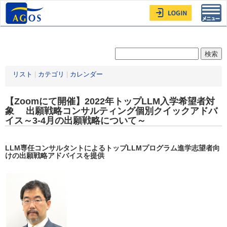
Toggl
navig
リスト
|
カテゴリ
|
カレンダー
【Zoomにて開催】2022年トップLLM入学希望者対
象 出願戦略コンサルティング個別クイックアドバ
イス～3-4月の出願戦略について～
LLM専任コンサルタントによるトップLLMプログラム進学志望者向
けの出願戦略アドバイスを提供