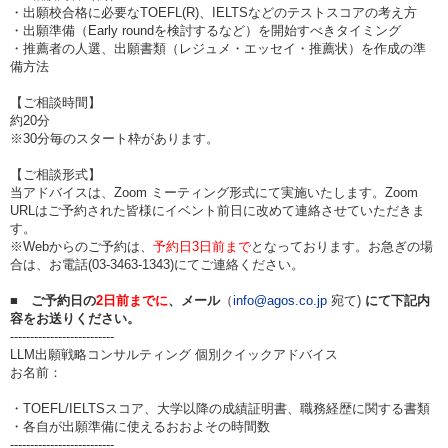
・出願校合格に必要なTOEFL(R)、IELTSなどのテストスコアの考え方
・出願準備（Early roundを検討するなど）を開始すべきタイミング
・推薦者の人選、出願書類（レジュメ・エッセイ・推薦状）を作成の準
備方法
【ご相談時間】
約20分
※30分毎のスタート枠があります。
【ご相談形式】
当アドバイスは、Zoom ミーティング形式にて実施いたします。Zoom
URLはご予約された皆様にイベント前日に改めて連絡させていただきま
す。
※Webからのご予約は、
予約日3日前まで
となっております。お急ぎの場
合は、お電話(03-3463-1343)にてご連絡ください。
■
ご予約日の
2日前までに
、メール
（
info@agos.co.jp
宛て)
にて下記内
容をお送りください。
--------------------------
LLM出願戦略コンサルティング 個別クイックアドバイス
お名前：
・TOEFL/IELTSスコア、大学以降の成績証明書、職務経歴に関する書類
・各自が出願準備に使えるおおよその時間数
--------------------------