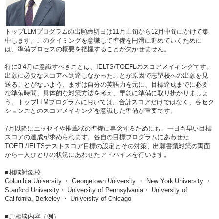
トップLLMプログラムの出願締切日は11月上旬から12月中旬にかけて集
中します。このタイミングを意識して準備を円滑に進めていくために
は、準備プロセスの概要を把握することが欠かせません。
特に3-4月に意識すべきことは、IELTS/TOEFLのスコアメイキングです。
出願に必要なスコアへ到達しなかったことが原因で志望校への出願を見
送ることがないよう、まずは自分の英語力を元に、目標達成までに必要
な準備時間、具体的な対策方法を考え、早急に準備に取り掛かりましょ
う。トップLLMプログラムにおいては、合計スコアだけではなく、各セク
ションごとのスコアメイキングを意識した準備が重要です。
7月以降にエッセイや推薦状の準備に専念するためにも、一日も早い目標
スコアの達成が求められます。各自の目標プログラムにあわせた
TOEFL/IELTSテストスコア目標の設定とその対策、出願書類対策の両面
から一人ひとりの状況にあわせたアドバイスを行います。
■相談対象校
Columbia University ・ Georgetown University ・ New York University ・
Stanford University・ University of Pennsylvania・ University of
California, Berkeley ・ University of Chicago
■ご相談内容（例）