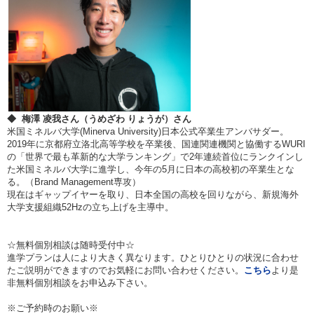
◆ 梅澤 凌我さん（うめざわ りょうが）さん
米国ミネルバ大学(Minerva University)日本公式卒業生アンバサダー。
2019年に京都府立洛北高等学校を卒業後、国連関連機関と協働するWURI
の「世界で最も革新的な大学ランキング」で2年連続首位にランクインし
た米国ミネルバ大学に進学し、今年の5月に日本の高校初の卒業生とな
る。（Brand Management専攻）
現在はギャップイヤーを取り、日本全国の高校を回りながら、新規海外
大学支援組織52Hzの立ち上げを主導中。
☆無料個別相談は随時受付中☆
進学プランは人により大きく異なります。ひとりひとりの状況に合わせ
たご説明ができますのでお気軽にお問い合わせください。
こちら
より是
非無料個別相談をお申込み下さい。
※ご予約時のお願い※