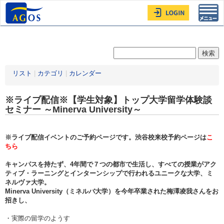
Toggl
navig
リスト
|
カテゴリ
|
カレンダー
※ライブ配信※【学生対象】トップ大学留学体験談
セミナー ～Minerva University～
※ライブ配信イベントのご予約ページです。渋谷校来校予約ページは
こ
ちら
キャンパスを持たず、4年間で７つの都市で生活し、すべての授業がアク
ティブ・ラーニングとインターンシップで行われるユニークな大学、ミ
ネルヴァ大学。
Minerva University（ミネルバ大学）を今年卒業された梅澤凌我さんをお
招きし、
・実際の留学のようす