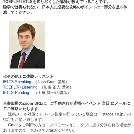
TOEFL®/ IETLS
を知り尽くした講師が教えていることです。
独学では得られない、日本人に必要な攻略のポイントの一部分を是非体
感してください。
≪その他ミニ体験レッスン≫
IELTS Speaking
（John Grant 講師）
TOEFL(R) Listening
（加藤 正人 講師）
IELTS Reading
（土橋 健一郎 講師）
※参加用のZoom URLは、ご予約された皆様へイベント
当日
にメールに
てご連絡いたします。
迷惑メール対策でドメイン指定を行っている場合は「＠agos.co.jp」の
指定をお願い致します。
Gmailをご利用の方は「プロモーション」タブに振り分けられる場合が
ありますので、合わせてご確認ください。