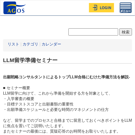
Toggl
navig
リスト
|
カテゴリ
|
カレンダー
LLM留学準備セミナー
出願戦略コンサルタントによるトップLLM合格にむけた準備方法を解説-
■ セミナー概要
LLM留学に向けて、これから準備を開始する方を対象として、
・入学審査の概要
・目標テストスコアと出願書類の重要性
・出願準備スケジュールと必要な時間のマネジメントの仕方
など、留学までのプロセスと合格までに留意しておくべきポイントをLLM
に焦点を置いてご説明いたします。
またセミナーの最後には、質疑応答のお時間をお取りいたします。