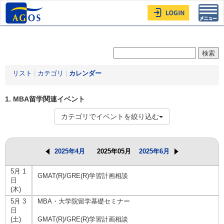
Toggl
navig
リスト
|
カテゴリ
|
カレンダー
1. MBA留学関連イベント
カテゴリでイベントを絞り込む
2025年4月
2025年05月
2025年6月
5月 1
GMAT(R)/GRE(R)学習計画相談
日
(木)
5月 3
MBA・大学院留学基礎セミナー
日
(土)
GMAT(R)/GRE(R)学習計画相談