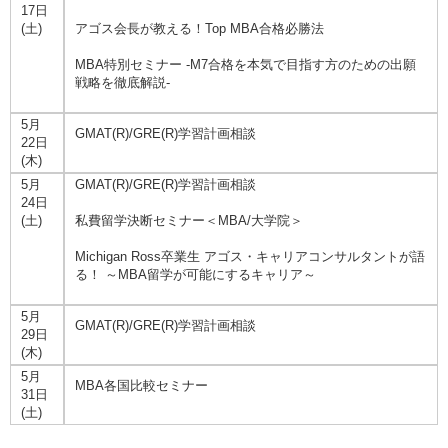
17日
(土)
アゴス会長が教える！Top MBA合格必勝法
MBA特別セミナー -M7合格を本気で目指す方のための出願
戦略を徹底解説-
5月
GMAT(R)/GRE(R)学習計画相談
22日
(木)
5月
GMAT(R)/GRE(R)学習計画相談
24日
(土)
私費留学決断セミナー＜MBA/大学院＞
Michigan Ross卒業生 アゴス・キャリアコンサルタントが語
る！ ～MBA留学が可能にするキャリア～
5月
GMAT(R)/GRE(R)学習計画相談
29日
(木)
5月
MBA各国比較セミナー
31日
(土)