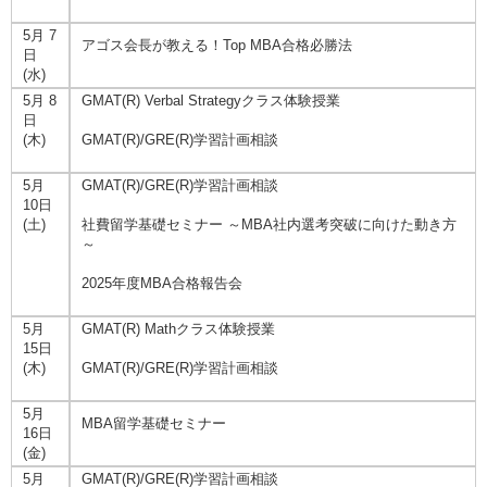
5月 7
アゴス会長が教える！Top MBA合格必勝法
日
(水)
5月 8
GMAT(R) Verbal Strategyクラス体験授業
日
(木)
GMAT(R)/GRE(R)学習計画相談
5月
GMAT(R)/GRE(R)学習計画相談
10日
(土)
社費留学基礎セミナー ～MBA社内選考突破に向けた動き方
～
2025年度MBA合格報告会
5月
GMAT(R) Mathクラス体験授業
15日
(木)
GMAT(R)/GRE(R)学習計画相談
5月
MBA留学基礎セミナー
16日
(金)
5月
GMAT(R)/GRE(R)学習計画相談