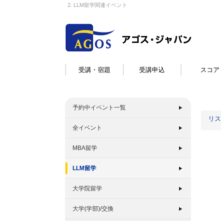
2. LLM留学関連イベント
受講・宿題
受講申込
スコア
予約中イベント一覧
リス
全イベント
MBA留学
LLM留学
大学院留学
大学(学部)/交換