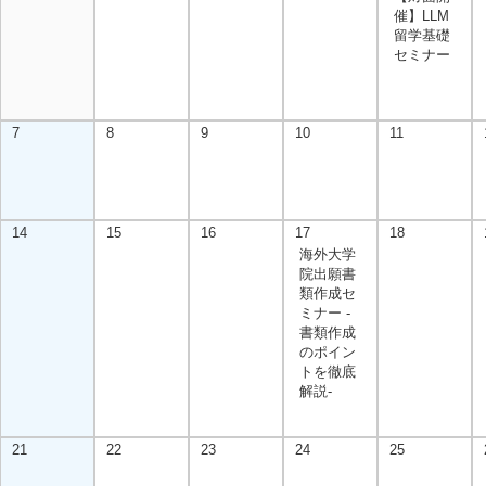
催】LLM
留学基礎
セミナー
7
8
9
10
11
14
15
16
17
18
海外大学
院出願書
類作成セ
ミナー -
書類作成
のポイン
トを徹底
解説-
21
22
23
24
25