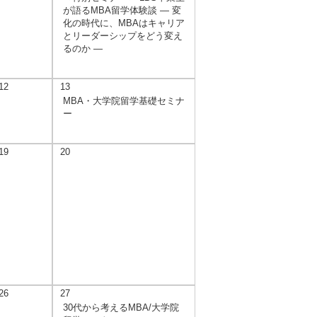
が語るMBA留学体験談 ― 変
化の時代に、MBAはキャリア
とリーダーシップをどう変え
るのか ―
12
13
MBA・大学院留学基礎セミナ
ー
19
20
26
27
30代から考えるMBA/大学院