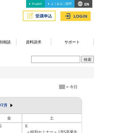
English
よくあるご質問
別相談
資料請求
サポート
= 今日
年7月
金
土
5
6
＜特別セミナー＞ LBS卒業生