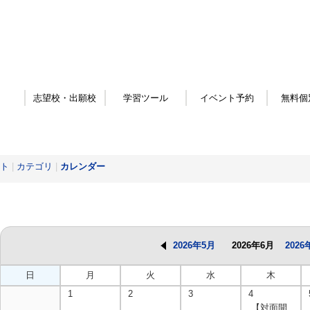
志望校・出願校
学習ツール
イベント予約
無料個
ト
|
カテゴリ
|
カレンダー
2026年5月
2026年6月
2026
日
月
火
水
木
1
2
3
4
【対面開