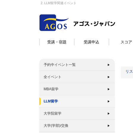
2. LLM留学関連イベント
受講・宿題
受講申込
スコア
予約中イベント一覧
リス
全イベント
MBA留学
LLM留学
大学院留学
大学(学部)/交換