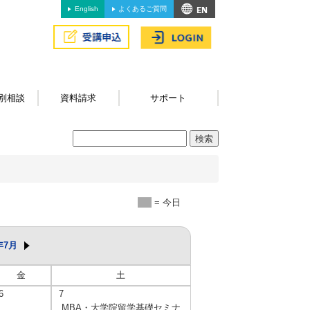
English
よくあるご質問
別相談
資料請求
サポート
= 今日
年7月
金
土
6
7
MBA・大学院留学基礎セミナ