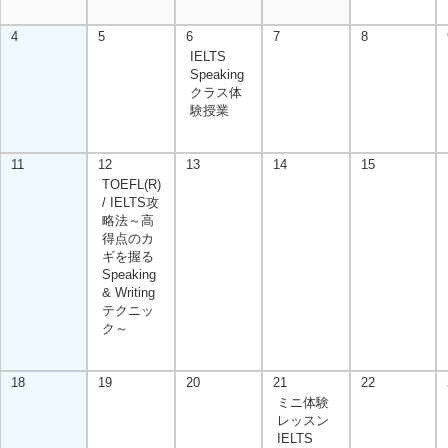
4
5
6
7
8
IELTS
Speaking
クラス体
験授業
11
12
13
14
15
TOEFL(R)
/ IELTS攻
略法～高
得点のカ
ギを握る
Speaking
& Writing
テクニッ
ク～
18
19
20
21
22
ミニ体験
レッスン
IELTS