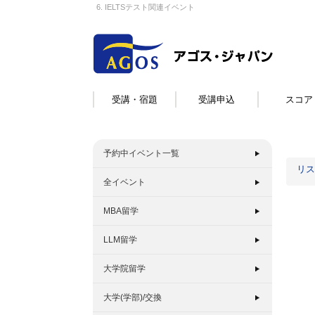
6. IELTSテスト関連イベント
受講・宿題
受講申込
スコア
予約中イベント一覧
リス
全イベント
MBA留学
LLM留学
大学院留学
大学(学部)/交換