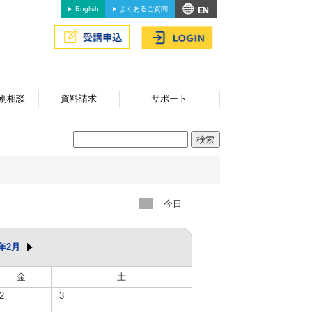
English
よくあるご質問
別相談
資料請求
サポート
= 今日
6年2月
金
土
2
3