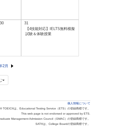
30
31
【4技能対応】IELTS無料模擬
試験＆体験授業
6年2月
む
個人情報について
® TOEIC®は、Educational Testing Service（ETS）の登録商標です。
This web page is not endorsed or approved by ETS.
aduate Management Admission Council（GMAC）の登録商標です。
SAT®は、College Boardの登録商標です。