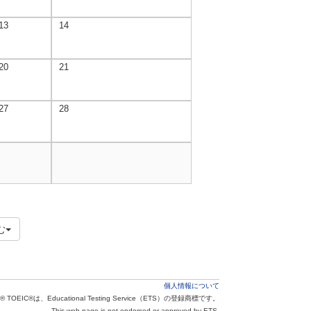
13
14
20
21
27
28
む
個人情報について
® TOEIC®は、Educational Testing Service（ETS）の登録商標です。
This web page is not endorsed or approved by ETS.