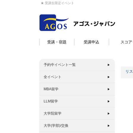
★ 受講生限定イベント
受講・宿題
受講申込
スコア
予約中イベント一覧
リス
全イベント
MBA留学
LLM留学
大学院留学
大学(学部)/交換