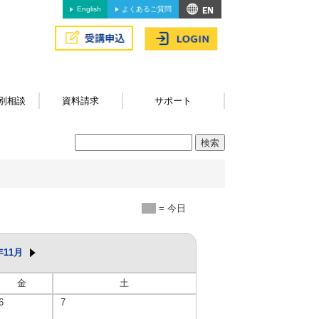
English
よくあるご質問
別相談
資料請求
サポート
= 今日
年11月
金
土
6
7