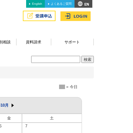
English
よくあるご質問
別相談
資料請求
サポート
= 今日
年10月
金
土
6
7