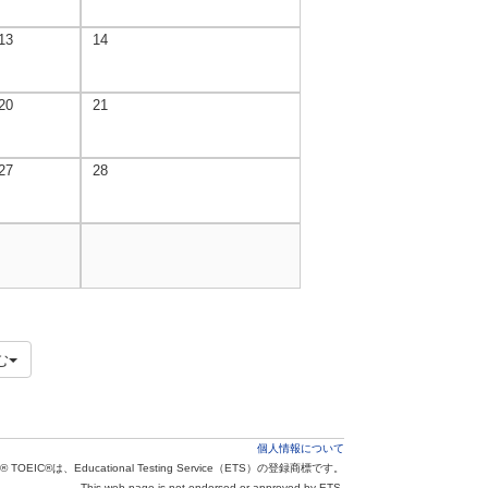
13
14
20
21
27
28
む
個人情報について
® TOEIC®は、Educational Testing Service（ETS）の登録商標です。
This web page is not endorsed or approved by ETS.