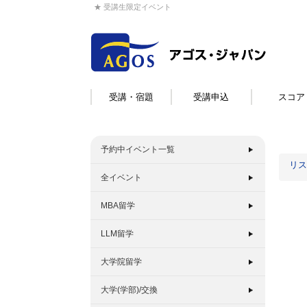
★ 受講生限定イベント
受講・宿題
受講申込
スコア
予約中イベント一覧
リス
全イベント
MBA留学
LLM留学
大学院留学
大学(学部)/交換