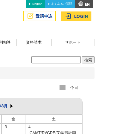
English
よくあるご質問
別相談
資料請求
サポート
= 今日
年8月
金
土
3
4
GMAT(R)/GRE(R)学習計画