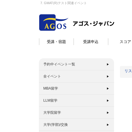
7. GMAT(R)テスト関連イベント
受講・宿題
受講申込
スコア
予約中イベント一覧
リス
全イベント
MBA留学
LLM留学
大学院留学
大学(学部)/交換